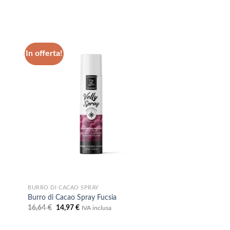
prezzo
prezzo
originale
attuale
era:
è:
19,15 €.
17,24 €.
In offerta!
ungi
Aggiungi
lista
alla lista
i
dei
deri
desideri
BURRO DI CACAO SPRAY
Burro di Cacao Spray Fucsia
Il
Il
16,64
€
14,97
€
IVA inclusa
prezzo
prezzo
originale
attuale
era:
è: