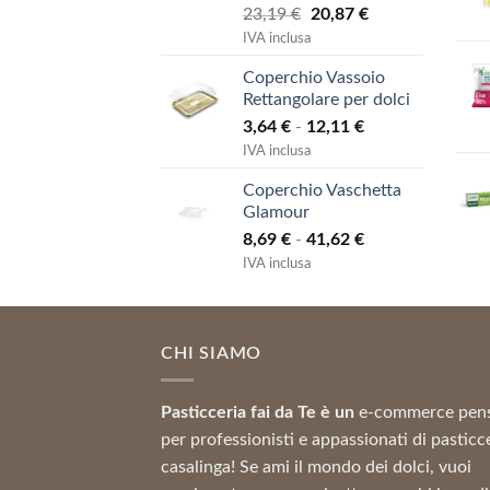
Il
Il
23,19
€
20,87
€
prezzo
prezzo
IVA inclusa
originale
attuale
Coperchio Vassoio
era:
è:
Rettangolare per dolci
23,19 €.
20,87 €.
Fascia
3,64
€
-
12,11
€
di
IVA inclusa
prezzo:
Coperchio Vaschetta
da
Glamour
3,64 €
Fascia
8,69
€
-
41,62
€
a
di
12,11 €
IVA inclusa
prezzo:
da
8,69 €
CHI SIAMO
a
41,62 €
Pasticceria fai da Te è un
e-commerce pen
per professionisti e appassionati di pasticc
casalinga! Se ami il mondo dei dolci, vuoi