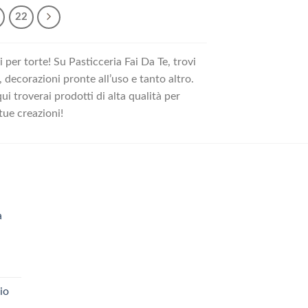
16,64 €.
14,97 €.
22
 per torte! Su Pasticceria Fai Da Te, trovi
, decorazioni pronte all’uso e tanto altro.
i troverai prodotti di alta qualità per
 tue creazioni!
a
ezzo
tuale
io