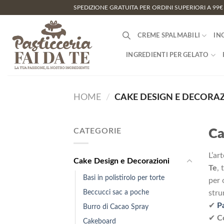
Salta
SPEDIZIONE GRATUITA PER ORDINI SUPERIORI A 99€
ai
contenuti
CREME SPALMABILI
IN
INGREDIENTI PER GELATO
HOME
/
CAKE DESIGN E DECORAZ
CATEGORIE
Ca
L’ar
Cake Design e Decorazioni
Te
, 
Basi in polistirolo per torte
per 
Beccucci sac a poche
stru
✔
P
Burro di Cacao Spray
✔
C
Cakeboard