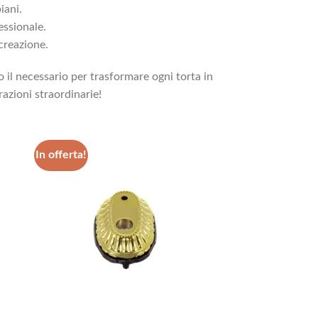
iani.
essionale.
creazione.
 il necessario per trasformare ogni torta in
azioni straordinarie!
In offerta!
ungi
Aggiungi
lista
alla lista
i
dei
deri
desideri