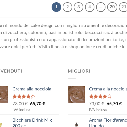
19,15 €.
17,24 €.
19,15 €.
17,24 €.
1
2
3
4
…
20
21
ri il mondo del cake design con i migliori strumenti e decorazioni
a di zucchero, coloranti, basi in polistirolo, beccucci sac à poche
ei un professionista o un appassionato di decorazioni per torte, qu
izzare dolci perfetti. Visita il nostro shop online e rendi uniche le
 VENDUTI
MIGLIORI
Crema alla nocciola
Crema alla nocciol
Valutato
Valutato
Il
Il
Il
Il
73,00
€
65,70
€
73,00
€
65,70
€
4.00
su
4.00
su
prezzo
prezzo
prezzo
pr
IVA inclusa
IVA inclusa
5
5
originale
attuale
originale
at
Bicchiere Drink Mix
Aroma Fior d'aranc
era:
è:
era:
è:
200 cc
Liquido