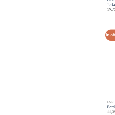
Base
Torta
19,7
In of
CAKE
Botti
11,3