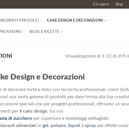
Chi siamo
Blog
GREDIENTI PER DOLCI
CAKE DESIGN E DECORAZIONI
PACKAGING
BLOG E RICETTE
IONI
Visualizzazione di 1-12 di 259 ri
ke Design e Decorazioni
te di decorare torte e dolci con tecniche professionali, colori brill
trovi una vasta gamma di prodotti per dare forma alla tua creativi
occasioni speciali che per progetti professionali; offriamo un as
menti per
il cake design
, tra cui:
asta di zucchero
per coperture e modellaggi dettagliati.
oloranti alimentari
in
gel
,
polvere
,
liquidi
e
spray
per effetti sorp