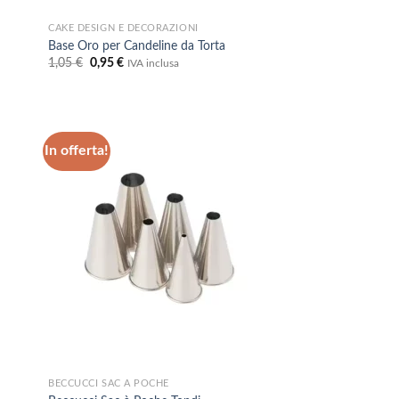
CAKE DESIGN E DECORAZIONI
Base Oro per Candeline da Torta
Il
Il
1,05
€
0,95
€
IVA inclusa
prezzo
prezzo
originale
attuale
era:
è:
1,05 €.
0,95 €.
In offerta!
ungi
Aggiungi
lista
alla lista
i
dei
deri
desideri
BECCUCCI SAC A POCHE