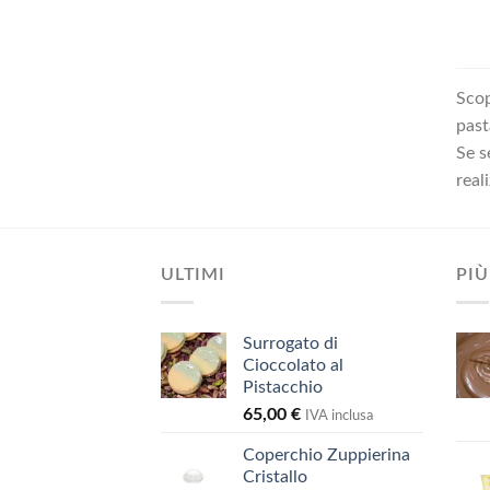
Scop
past
Se s
real
ULTIMI
PIÙ
Surrogato di
Cioccolato al
Pistacchio
65,00
€
IVA inclusa
Coperchio Zuppierina
Cristallo