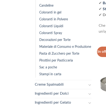
✔
Ba
Candeline
✔
S
Coloranti in gel
✔
D
Coloranti in Polvere
Che 
Coloranti Liquidi
un’o
Coloranti Spray
Decorazioni per Torte
Materiale di Consumo e Produzione
In of
Pasta di Zucchero per Torte
Pirottini per Pasticceria
Sac a poche
Stampi in carta
Creme Spalmabili
Ingredienti per Dolci
Ingredienti per Gelato