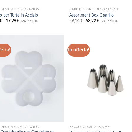
 DESIGN E DECORAZIONI
CAKE DESIGN E DECORAZIONI
o per Torte in Acciaio
Assortment Box Cigarillo
Fascia
Il
Il
€
-
17,29
€
59,14
€
53,22
€
IVA inclusa
IVA inclusa
di
prezzo
prezzo
prezzo:
originale
attuale
da
era:
è:
8,07 €
59,14 €.
53,22 €.
a
17,29 €
ferta!
In offerta!
Aggiungi
Aggi
alla lista
alla 
dei
de
desideri
desi
 DESIGN E DECORAZIONI
BECCUCCI SAC A POCHE