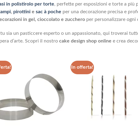
si in polistirolo per torte
, perfette per esposizioni e torte a più p
tampi
,
pirottini
e
sac à poche
per una decorazione precisa e prof
ecorazioni in gel, cioccolato e zucchero
per personalizzare ogni 
tu sia un pasticcere esperto o un appassionato, qui troverai tutto
pera d’arte. Scopri il nostro
cake design shop online
e crea decor
ferta!
In offerta!
Aggiungi
Aggi
alla lista
alla 
dei
de
desideri
desi