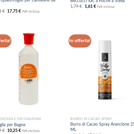
 Quadrifoglio per Candeline da
Beccucci Sac à Poche a Stella
Il
Il
1,79
€
1,61
€
IVA inclusa
prezzo
prezzo
Il
Il
3
€
17,75
€
IVA inclusa
originale
attuale
prezzo
prezzo
era:
è:
originale
attuale
1,79 €.
1,61 €.
era:
è:
19,73 €.
17,75 €.
ferta!
In offerta!
Aggiungi
Aggi
alla lista
alla 
dei
de
desideri
desi
 DESIGN E DECORAZIONI
BURRO DI CACAO SPRAY
Burro di Cacao Spray Arancione 2
glia per Bagne
ML
Il
Il
9
€
10,25
€
IVA inclusa