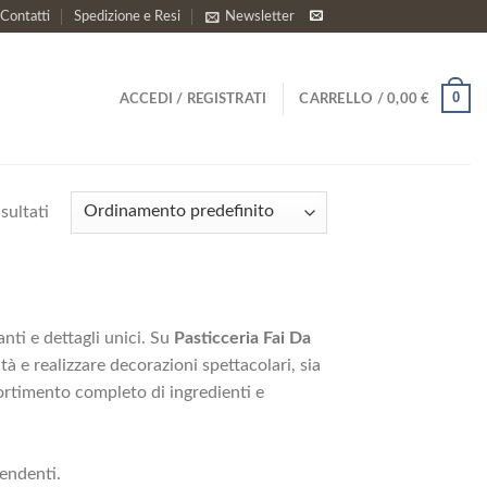
Contatti
Spedizione e Resi
Newsletter
0
ACCEDI / REGISTRATI
CARRELLO /
0,00
€
sultati
anti e dettagli unici. Su
Pasticceria Fai Da
tà e realizzare decorazioni spettacolari, sia
sortimento completo di ingredienti e
rendenti.