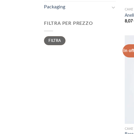
Packaging
CAKE
Anell
8,07
FILTRA PER PREZZO
Prezzo
Prezzo
FILTRA
Min
Max
In of
CAKE