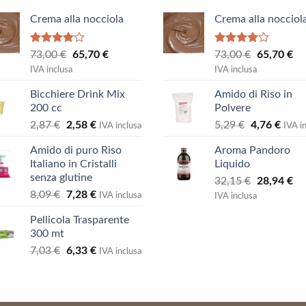
Crema alla nocciola
Crema alla nocciol
Valutato
Valutato
Il
Il
Il
Il
73,00
€
65,70
€
73,00
€
65,70
€
4.00
su
4.00
su
prezzo
prezzo
prezzo
pr
IVA inclusa
IVA inclusa
5
5
originale
attuale
originale
at
Bicchiere Drink Mix
Amido di Riso in
era:
è:
era:
è:
200 cc
Polvere
73,00 €.
65,70 €.
73,00 €.
65
Il
Il
Il
Il
2,87
€
2,58
€
5,29
€
4,76
€
IVA inclusa
IVA i
prezzo
prezzo
prezzo
prez
Amido di puro Riso
Aroma Pandoro
originale
attuale
originale
attua
Italiano in Cristalli
Liquido
era:
è:
era:
è:
senza glutine
Il
Il
32,15
€
28,94
€
2,87 €.
2,58 €.
5,29 €.
4,76 
Il
Il
8,09
€
7,28
€
prezzo
pr
IVA inclusa
IVA inclusa
prezzo
prezzo
originale
at
Pellicola Trasparente
originale
attuale
era:
è:
300 mt
era:
è:
32,15 €.
28
Il
Il
7,03
€
6,33
€
8,09 €.
7,28 €.
IVA inclusa
prezzo
prezzo
originale
attuale
era:
è: