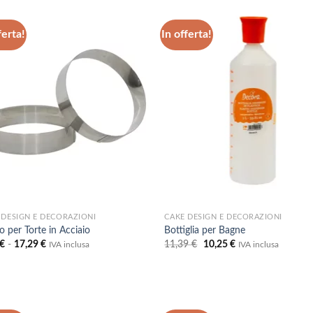
ferta!
In offerta!
Aggiungi
Aggi
alla lista
alla 
dei
de
desideri
desi
 DESIGN E DECORAZIONI
CAKE DESIGN E DECORAZIONI
o per Torte in Acciaio
Bottiglia per Bagne
Fascia
Il
Il
€
-
17,29
€
11,39
€
10,25
€
IVA inclusa
IVA inclusa
di
prezzo
prezzo
prezzo:
originale
attuale
da
era:
è:
8,07 €
11,39 €.
10,25 €.
a
17,29 €