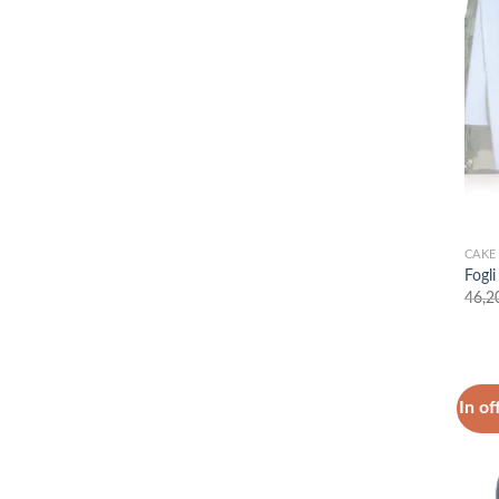
CAKE
Fogli
46,2
In of