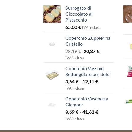
Surrogato di
Cioccolato al
Pistacchio
65,00
€
IVA inclusa
Coperchio Zuppierina
Cristallo
Il
Il
23,19
€
20,87
€
prezzo
prezzo
IVA inclusa
originale
attuale
Coperchio Vassoio
era:
è:
Rettangolare per dolci
23,19 €.
20,87 €.
Fascia
3,64
€
-
12,11
€
di
IVA inclusa
prezzo:
Coperchio Vaschetta
da
Glamour
3,64 €
Fascia
8,69
€
-
41,62
€
a
di
12,11 €
IVA inclusa
prezzo:
da