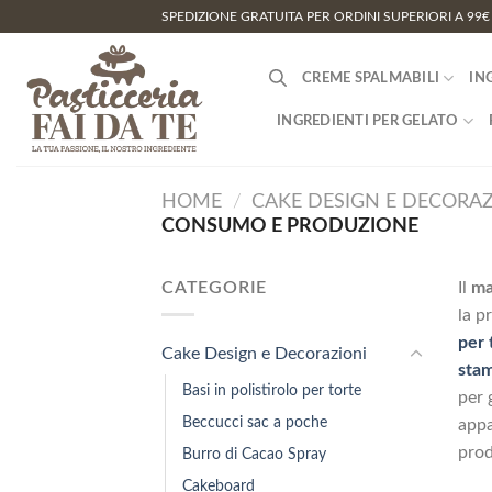
Salta
SPEDIZIONE GRATUITA PER ORDINI SUPERIORI A 99€
ai
contenuti
CREME SPALMABILI
IN
INGREDIENTI PER GELATO
HOME
/
CAKE DESIGN E DECORAZ
CONSUMO E PRODUZIONE
CATEGORIE
Il
ma
la p
per 
Cake Design e Decorazioni
stam
Basi in polistirolo per torte
per 
Beccucci sac a poche
appa
prod
Burro di Cacao Spray
Cakeboard