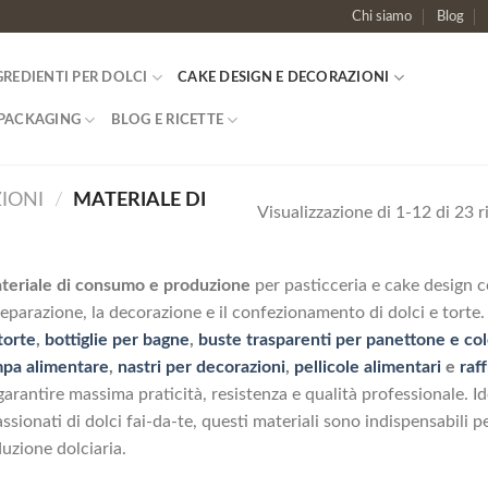
Chi siamo
Blog
GREDIENTI PER DOLCI
CAKE DESIGN E DECORAZIONI
PACKAGING
BLOG E RICETTE
IONI
/
MATERIALE DI
Visualizzazione di 1-12 di 23 ri
teriale di consumo e produzione
per pasticceria e cake design c
reparazione, la decorazione e il confezionamento di dolci e torte
torte
,
bottiglie per bagne
,
buste trasparenti per panettone e c
pa alimentare
,
nastri per decorazioni
,
pellicole alimentari
e
raf
garantire massima praticità, resistenza e qualità professionale. Id
ssionati di dolci fai-da-te, questi materiali sono indispensabili per
uzione dolciaria.