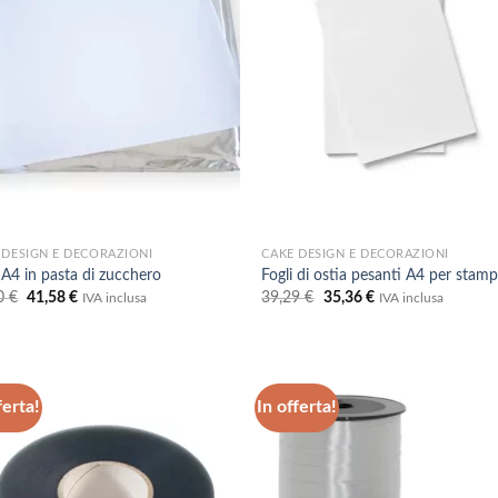
desideri
desi
 DESIGN E DECORAZIONI
CAKE DESIGN E DECORAZIONI
 A4 in pasta di zucchero
Fogli di ostia pesanti A4 per stam
Il
Il
Il
Il
0
€
41,58
€
39,29
€
35,36
€
IVA inclusa
IVA inclusa
prezzo
prezzo
prezzo
prezzo
originale
attuale
originale
attuale
era:
è:
era:
è:
46,20 €.
41,58 €.
39,29 €.
35,36 €.
ferta!
In offerta!
Aggiungi
Aggi
alla lista
alla 
dei
de
desideri
desi