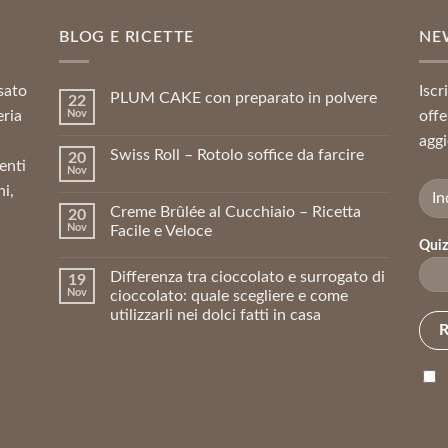
7,03 €.
6,33 €.
BLOG E RICETTE
NE
sato
Iscr
PLUM CAKE con preparato in polvere
22
eria
Nov
offe
aggi
Swiss Roll – Rotolo soffice da farcire
20
enti
Nov
ni,
Creme Brûlée al Cucchiaio – Ricetta
20
Nov
Facile e Veloce
Quiz
Differenza tra cioccolato e surrogato di
19
Nov
cioccolato: quale scegliere e come
utilizzarli nei dolci fatti in casa