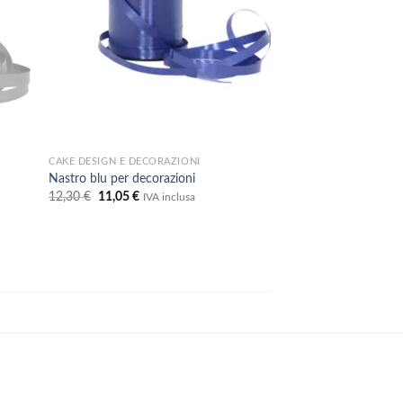
CAKE DESIGN E DECORAZIONI
Nastro blu per decorazioni
Il
Il
12,30
€
11,05
€
IVA inclusa
prezzo
prezzo
originale
attuale
era:
è:
12,30 €.
11,05 €.