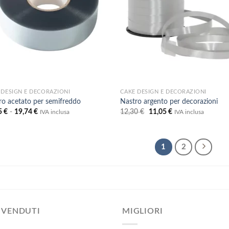
 DESIGN E DECORAZIONI
CAKE DESIGN E DECORAZIONI
ro acetato per semifreddo
Nastro argento per decorazioni
Fascia
Il
Il
5
€
-
19,74
€
12,30
€
11,05
€
IVA inclusa
IVA inclusa
di
prezzo
prezzo
prezzo:
originale
attuale
da
era:
è:
10,75 €
12,30 €.
11,05 €.
1
2
a
19,74 €
 VENDUTI
MIGLIORI