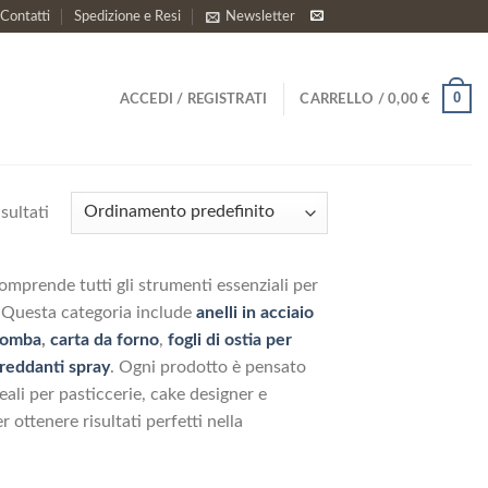
Contatti
Spedizione e Resi
Newsletter
0
ACCEDI / REGISTRATI
CARRELLO /
0,00
€
sultati
omprende tutti gli strumenti essenziali per
. Questa categoria include
anelli in acciaio
olomba
,
carta da forno
,
fogli di ostia per
freddanti spray
. Ogni prodotto è pensato
eali per pasticcerie, cake designer e
 ottenere risultati perfetti nella