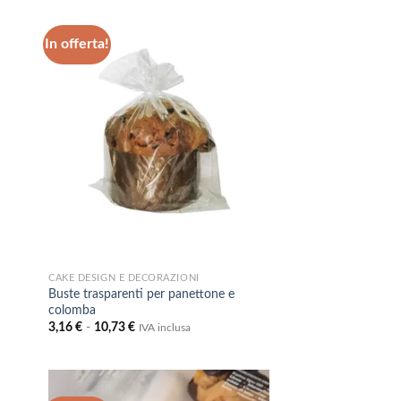
In offerta!
ungi
Aggiungi
lista
alla lista
i
dei
deri
desideri
CAKE DESIGN E DECORAZIONI
Buste trasparenti per panettone e
colomba
Fascia
3,16
€
-
10,73
€
IVA inclusa
di
prezzo:
da
3,16 €
a