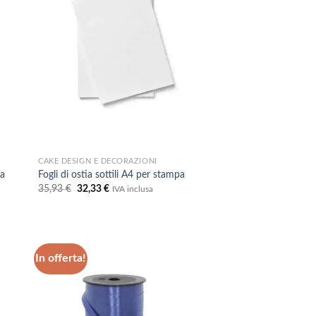
deri
desideri
CAKE DESIGN E DECORAZIONI
pa
Fogli di ostia sottili A4 per stampa
Il
Il
35,93
€
32,33
€
IVA inclusa
prezzo
prezzo
originale
attuale
era:
è:
35,93 €.
32,33 €.
In offerta!
ungi
Aggiungi
lista
alla lista
i
dei
deri
desideri