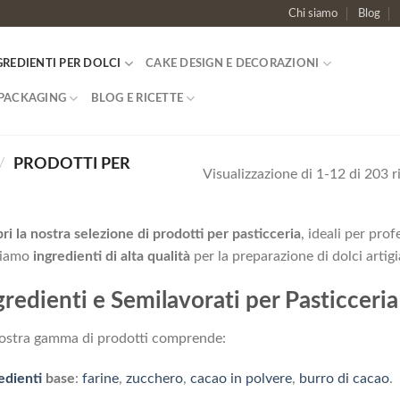
Chi siamo
Blog
GREDIENTI PER DOLCI
CAKE DESIGN E DECORAZIONI
PACKAGING
BLOG E RICETTE
/
PRODOTTI PER
Visualizzazione di 1-12 di 203 ri
ri la nostra selezione di prodotti per pasticceria
, ideali per prof
riamo
ingredienti di alta qualità
per la preparazione di dolci artigia
gredienti e Semilavorati per Pasticceria
ostra gamma di prodotti comprende:
edienti
base
:
farine
,
zucchero
,
cacao in polvere
,
burro di cacao
.