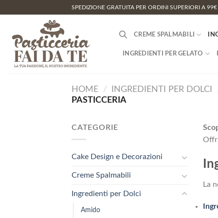
Salta
SPEDIZIONE GRATUITA PER ORDINI SUPERIORI A 99€
ai
contenuti
CREME SPALMABILI
IN
INGREDIENTI PER GELATO
HOME
/
INGREDIENTI PER DOLCI
PASTICCERIA
CATEGORIE
Scop
Off
Cake Design e Decorazioni
In
Creme Spalmabili
La n
Ingredienti per Dolci
Ingr
Amido