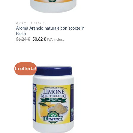
AROMI PER DOLCI
Aroma Arancio naturale con scorze in
Pasta
Il
Il
56,24
€
50,62
€
IVA inclusa
prezzo
prezzo
originale
attuale
era:
è:
56,24 €.
50,62 €.
In offerta!
ungi
Aggiungi
lista
alla lista
i
dei
deri
desideri