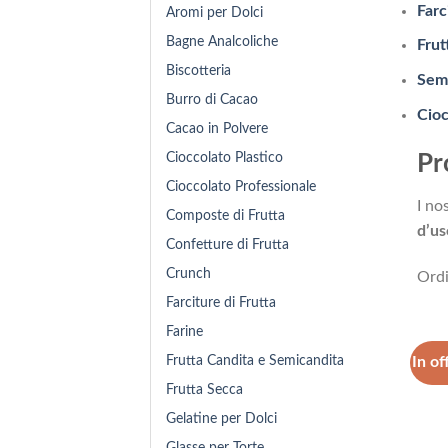
Farc
Aromi per Dolci
Bagne Analcoliche
Frut
Biscotteria
Semi
Burro di Cacao
Cioc
Cacao in Polvere
Cioccolato Plastico
Pr
Cioccolato Professionale
I no
Composte di Frutta
d’us
Confetture di Frutta
Crunch
Ordi
Farciture di Frutta
Farine
Frutta Candita e Semicandita
In of
Frutta Secca
Gelatine per Dolci
Glasse per Torte