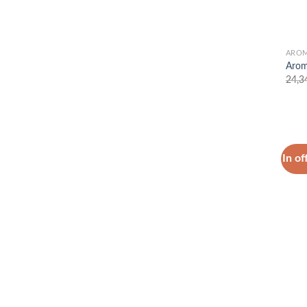
AROM
Arom
24,3
In of