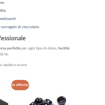
ine
.
dita
.
matizzanti
.
,
surrogato di cioccolato
.
fessionale
resa perfetta
per ogni tipo di dolce,
facilità
da te.
i rapide e sicure.
In offerta!
ungi
Aggiungi
lista
alla lista
i
dei
deri
desideri