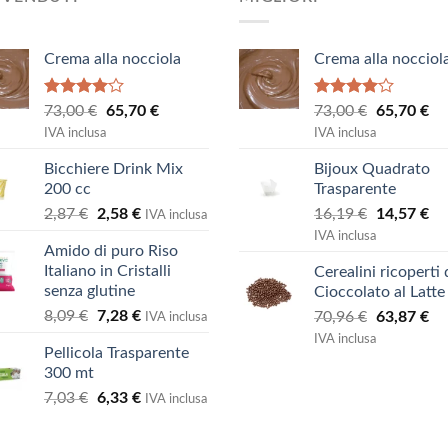
Crema alla nocciola
Crema alla nocciol
Valutato
Valutato
Il
Il
Il
Il
73,00
€
65,70
€
73,00
€
65,70
€
4.00
su
4.00
su
prezzo
prezzo
prezzo
pr
IVA inclusa
IVA inclusa
5
5
originale
attuale
originale
at
Bicchiere Drink Mix
Bijoux Quadrato
era:
è:
era:
è:
200 cc
Trasparente
73,00 €.
65,70 €.
73,00 €.
65
Il
Il
Il
Il
2,87
€
2,58
€
16,19
€
14,57
€
IVA inclusa
prezzo
prezzo
prezzo
pr
IVA inclusa
Amido di puro Riso
originale
attuale
originale
at
Italiano in Cristalli
Cerealini ricoperti 
era:
è:
era:
è:
senza glutine
Cioccolato al Latte
2,87 €.
2,58 €.
16,19 €.
14
Il
Il
8,09
€
7,28
€
Il
Il
70,96
€
63,87
€
IVA inclusa
prezzo
prezzo
prezzo
pr
IVA inclusa
Pellicola Trasparente
originale
attuale
originale
at
300 mt
era:
è:
era:
è:
Il
Il
7,03
€
6,33
€
8,09 €.
7,28 €.
70,96 €.
63
IVA inclusa
prezzo
prezzo
originale
attuale