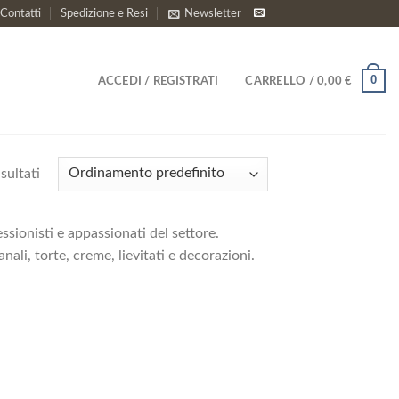
Contatti
Spedizione e Resi
Newsletter
0
ACCEDI / REGISTRATI
CARRELLO /
0,00
€
sultati
essionisti e appassionati del settore.
nali, torte, creme, lievitati e decorazioni.