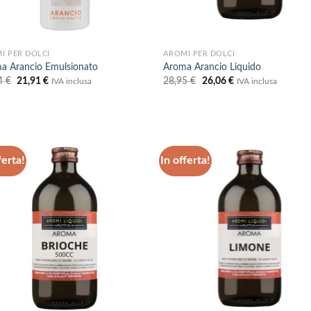
I PER DOLCI
AROMI PER DOLCI
a Arancio Emulsionato
Aroma Arancio Liquido
Il
Il
Il
Il
4
€
21,91
€
28,95
€
26,06
€
IVA inclusa
IVA inclusa
prezzo
prezzo
prezzo
prezzo
originale
attuale
originale
attuale
era:
è:
era:
è:
24,34 €.
21,91 €.
28,95 €.
26,06 €.
ferta!
In offerta!
Aggiungi
Aggi
alla lista
alla 
dei
de
desideri
desi