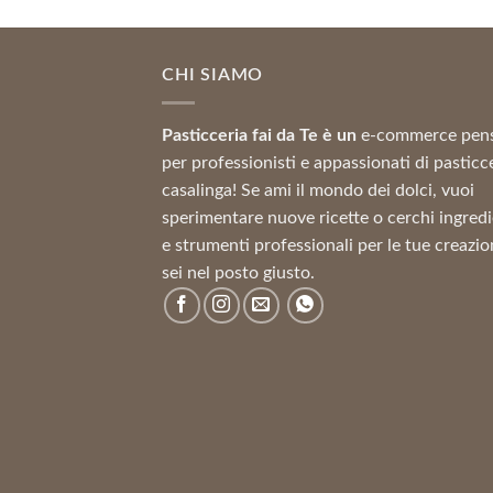
prezzo:
da
8,69 €
CHI SIAMO
a
41,62 €
Pasticceria fai da Te è un
e-commerce pen
per professionisti e appassionati di pasticc
casalinga! Se ami il mondo dei dolci, vuoi
sperimentare nuove ricette o cerchi ingredi
e strumenti professionali per le tue creazio
sei nel posto giusto.