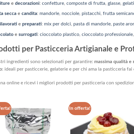
iture
e
decorazioni
:
confetture
,
composte di frutta
,
glasse
,
gelat
ta secca
e
candita
:
mandorle
,
nocciole
,
pistacchi
,
frutta semican
lavorati
e
preparati
:
mix per dolci
,
pasta di mandorle
,
paste aro
colato
e
surrogati
:
cioccolato plastico
,
cioccolato professionale
odotti per Pasticceria Artigianale e Pro
stri ingredienti sono selezionati per garantire:
massima qualità e 
o
: ideali per pasticcerie, gelaterie e per chi ama la pasticceria fai 
na online e ricevi i migliori prodotti per pasticceria con spedizion
ferta!
In offerta!
Aggiungi
Aggi
alla lista
alla 
dei
de
desideri
desi