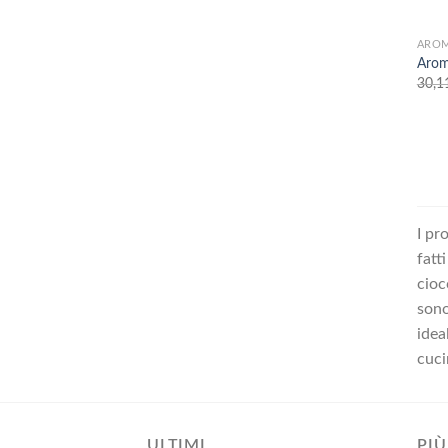
AROM
Arom
30,1
I pr
fatt
cioc
sono
idea
cuci
ULTIMI
PIÙ