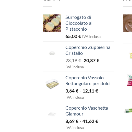
Surrogato di
Cioccolato al
Pistacchio
65,00
€
IVA inclusa
Coperchio Zuppierina
Cristallo
Il
Il
23,19
€
20,87
€
prezzo
prezzo
IVA inclusa
originale
attuale
Coperchio Vassoio
era:
è:
Rettangolare per dolci
23,19 €.
20,87 €.
Fascia
3,64
€
-
12,11
€
di
IVA inclusa
prezzo:
Coperchio Vaschetta
da
Glamour
3,64 €
Fascia
8,69
€
-
41,62
€
a
di
12,11 €
IVA inclusa