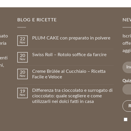
era:
è:
7,03 €.
6,33 €.
BLOG E RICETTE
NE
sato
Iscr
PLUM CAKE con preparato in polvere
22
eria
Nov
offe
aggi
Swiss Roll – Rotolo soffice da farcire
20
enti
Nov
ni,
Creme Brûlée al Cucchiaio – Ricetta
20
Nov
Facile e Veloce
Quiz
Differenza tra cioccolato e surrogato di
19
Nov
cioccolato: quale scegliere e come
utilizzarli nei dolci fatti in casa