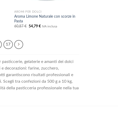
AROMI PER DOLCI
Aroma Limone Naturale con scorze in
Pasta
Il
Il
60,87
€
54,79
€
IVA inclusa
prezzo
prezzo
originale
attuale
era:
è:
60,87 €.
54,79 €.
17
 pasticcerie, gelaterie e amanti dei dolci
i e decorazioni: farine, zucchero,
tti garantiscono risultati professionali e
ti. Scegli tra confezioni da 500 g a 10 kg,
ità della pasticceria professionale nella tua