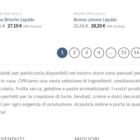
I PER DOLCI
AROMI PER DOLCI
a Brioche Liquido
Aroma Limone Liquido
Il
Il
Il
Il
1
€
27,10
€
31,33
€
28,20
€
IVA inclusa
IVA inclusa
prezzo
prezzo
prezzo
prezzo
originale
attuale
originale
attuale
era:
è:
era:
è:
30,11 €.
27,10 €.
31,33 €.
28,20 €.
1
2
3
4
…
15
16
odotti per pasticceria disponibili nel nostro store sono pensati per
i in casa. Offriamo una vasta selezione di ingredienti, semilavorat
colato, frutta secca, gelatine e paste aromatizzanti. I nostri prodo
 perfetti per la creazione di torte, lievitati, creme e dolci decora
li per ogni esigenza di produzione. Acquista online e porta la qual
na!
 VENDUTI
MIGLIORI