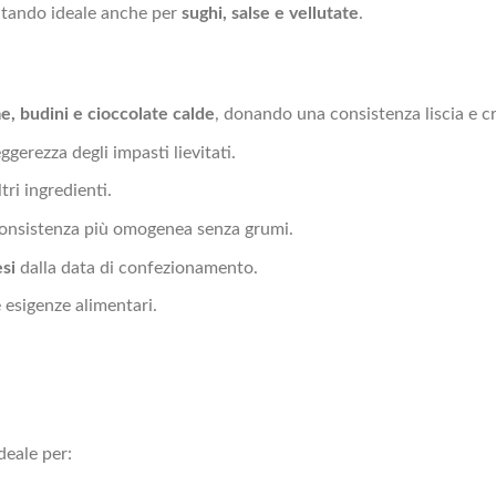
sultando ideale anche per
sughi, salse e vellutate
.
e, budini e cioccolate calde
, donando una consistenza liscia e 
leggerezza degli impasti lievitati.
tri ingredienti.
consistenza più omogenea senza grumi.
si
dalla data di confezionamento.
e esigenze alimentari.
deale per: