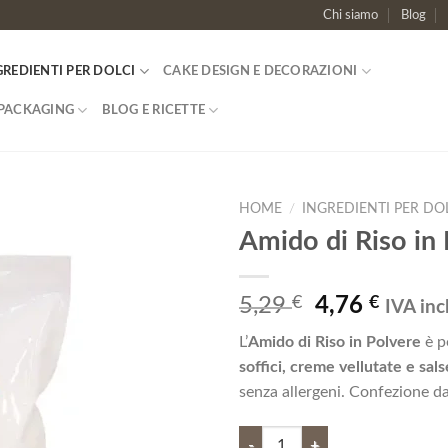
Chi siamo
Blog
GREDIENTI PER DOLCI
CAKE DESIGN E DECORAZIONI
PACKAGING
BLOG E RICETTE
HOME
/
INGREDIENTI PER DO
Amido di Riso in 
Aggiungi
alla lista
dei
Il
Il
5,29
€
4,76
€
IVA inc
desideri
prezzo
prezz
L’
Amido di Riso in Polvere
è p
originale
attual
soffici, creme vellutate e sals
era:
è:
senza allergeni. Confezione d
5,29 €.
4,76 €
Amido di Riso in Polvere quantità