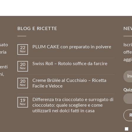
originale
attuale
era:
è:
7,03 €.
6,33 €.
BLOG E RICETTE
NE
sato
Iscr
PLUM CAKE con preparato in polvere
22
eria
Nov
offe
aggi
Swiss Roll – Rotolo soffice da farcire
20
enti
Nov
ni,
Creme Brûlée al Cucchiaio – Ricetta
20
Nov
Facile e Veloce
Quiz
Differenza tra cioccolato e surrogato di
19
Nov
cioccolato: quale scegliere e come
utilizzarli nei dolci fatti in casa