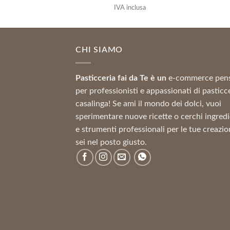
di
12,11 €
IVA inclusa
prezzo:
da
8,69 €
CHI SIAMO
a
41,62 €
Pasticceria fai da Te è un
e-commerce pen
per professionisti e appassionati di pasticc
casalinga! Se ami il mondo dei dolci, vuoi
sperimentare nuove ricette o cerchi ingredi
e strumenti professionali per le tue creazio
sei nel posto giusto.