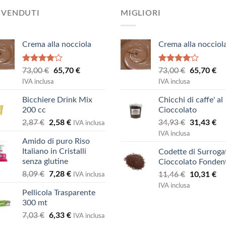
 VENDUTI
MIGLIORI
Crema alla nocciola
Crema alla nocciol
Valutato
Valutato
Il
Il
Il
Il
73,00
€
65,70
€
73,00
€
65,70
€
4.00
su
4.00
su
prezzo
prezzo
prezzo
pr
IVA inclusa
IVA inclusa
5
5
originale
attuale
originale
at
Bicchiere Drink Mix
Chicchi di caffe' al
era:
è:
era:
è:
200 cc
Cioccolato
73,00 €.
65,70 €.
73,00 €.
65
Il
Il
Il
Il
2,87
€
2,58
€
34,93
€
31,43
€
IVA inclusa
prezzo
prezzo
prezzo
pr
IVA inclusa
Amido di puro Riso
originale
attuale
originale
at
Italiano in Cristalli
Codette di Surroga
era:
è:
era:
è:
senza glutine
Cioccolato Fonden
2,87 €.
2,58 €.
34,93 €.
31
Il
Il
8,09
€
7,28
€
Il
Il
11,46
€
10,31
€
IVA inclusa
prezzo
prezzo
prezzo
pr
IVA inclusa
Pellicola Trasparente
originale
attuale
originale
at
300 mt
era:
è:
era:
è:
Il
Il
7,03
€
6,33
€
8,09 €.
7,28 €.
11,46 €.
10
IVA inclusa
prezzo
prezzo