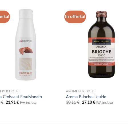
erta!
In offerta!
Aggiungi
Aggiu
alla lista
alla l
dei
dei
desideri
desid
 PER DOLCI
AROMI PER DOLCI
 Croissant Emulsionato
Aroma Brioche Liquido
Il
Il
Il
Il
4
€
21,91
€
30,11
€
27,10
€
IVA inclusa
IVA inclusa
prezzo
prezzo
prezzo
prezzo
originale
attuale
originale
attuale
era:
è:
era:
è:
24,34 €.
21,91 €.
30,11 €.
27,10 €.