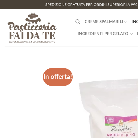
Salta
SPEDIZIONE GRATUITA PER ORDINI SUPERIORI A 99€
ai
contenuti
CREME SPALMABILI
IN
INGREDIENTI PER GELATO
In offerta!