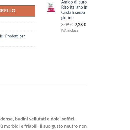
Amido di puro
era:
è:
Riso Italiano in
3,35 €.
3,02 €.
RRELLO
Cristalli senza
glutine
Il
Il
8,09
€
7,28
€
prezzo
prezzo
IVA inclusa
originale
attuale
lci
,
Prodotti per
era:
è:
8,09 €.
7,28 €.
dense, budini vellutati e dolci soffici
.
iù morbidi e friabili. Il suo gusto neutro non