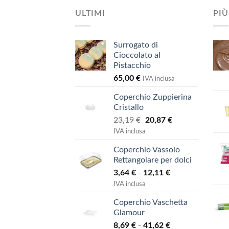
ULTIMI
PIÙ
Surrogato di
Cioccolato al
Pistacchio
65,00
€
IVA inclusa
Coperchio Zuppierina
Cristallo
Il
Il
23,19
€
20,87
€
prezzo
prezzo
IVA inclusa
originale
attuale
Coperchio Vassoio
era:
è:
Rettangolare per dolci
23,19 €.
20,87 €.
Fascia
3,64
€
-
12,11
€
di
IVA inclusa
prezzo:
Coperchio Vaschetta
da
Glamour
3,64 €
Fascia
8,69
€
-
41,62
€
a