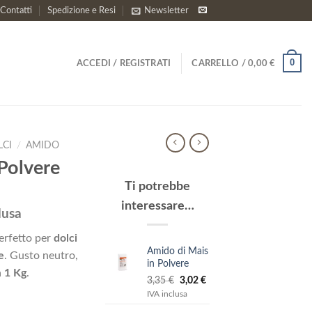
Contatti
Spedizione e Resi
Newsletter
0
ACCEDI / REGISTRATI
CARRELLO /
0,00
€
LCI
/
AMIDO
Polvere
Ti potrebbe
interessare…
lusa
o
erfetto per
dolci
e
Amido di Mais
e
. Gusto neutro,
in Polvere
a
1 Kg
.
.
Il
Il
3,35
€
3,02
€
prezzo
prezzo
IVA inclusa
originale
attuale