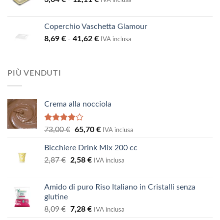
23,19 €.
20,87 €.
IVA inclusa
di
prezzo:
Coperchio Vaschetta Glamour
da
Fascia
8,69
€
-
41,62
€
3,64 €
IVA inclusa
di
a
prezzo:
12,11 €
da
PIÙ VENDUTI
8,69 €
a
41,62 €
Crema alla nocciola
Valutato
Il
Il
73,00
€
65,70
€
IVA inclusa
4.00
su
prezzo
prezzo
5
Bicchiere Drink Mix 200 cc
originale
attuale
Il
Il
2,87
€
2,58
era:
€
è:
IVA inclusa
prezzo
prezzo
73,00 €.
65,70 €.
originale
attuale
Amido di puro Riso Italiano in Cristalli senza
era:
è:
glutine
2,87 €.
2,58 €.
Il
Il
8,09
€
7,28
€
IVA inclusa
prezzo
prezzo