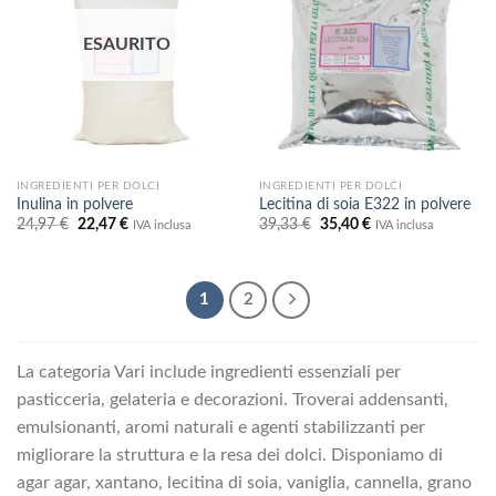
desideri
desideri
ESAURITO
INGREDIENTI PER DOLCI
INGREDIENTI PER DOLCI
Inulina in polvere
Lecitina di soia E322 in polvere
Il
Il
Il
Il
24,97
€
22,47
€
39,33
€
35,40
€
IVA inclusa
IVA inclusa
prezzo
prezzo
prezzo
prezzo
originale
attuale
originale
attuale
era:
è:
era:
è:
24,97 €.
22,47 €.
39,33 €.
35,40 €.
1
2
La categoria Vari include ingredienti essenziali per
pasticceria, gelateria e decorazioni. Troverai addensanti,
emulsionanti, aromi naturali e agenti stabilizzanti per
migliorare la struttura e la resa dei dolci. Disponiamo di
agar agar, xantano, lecitina di soia, vaniglia, cannella, grano