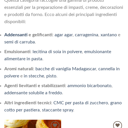
Questa categoria raccoglie una gamma di prodotti
essenziali per la preparazione di impasti, creme, decorazioni
e prodotti da forno. Ecco alcuni dei principali ingredienti
disponibili:
Addensanti
e gelificanti
:
agar agar
,
carragenina
,
xantano
e
semi di carruba
.
Emulsionanti
:
lecitina di soia in polvere
,
emulsionante
alimentare in pasta
.
Aromi naturali
:
bacche di vaniglia Madagascar
,
cannella in
polvere
e
in stecche
,
pisto
.
Agenti lievitanti e stabilizzanti
:
ammonio bicarbonato
,
addensante solubile a freddo
.
Altri ingredienti tecnici
:
CMC per pasta di zucchero
,
grano
cotto per pastiera
,
staccante spray
.