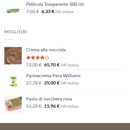
Pellicola Trasparente 300 mt
originale
attuale
Il
Il
7,03
€
era:
6,33
€
è:
IVA inclusa
prezzo
prezzo
8,09 €.
7,28 €.
originale
attuale
era:
è:
MIGLIORI
7,03 €.
6,33 €.
Crema alla nocciola
Valutato
Il
Il
73,00
€
65,70
€
IVA inclusa
4.00
su
prezzo
prezzo
5
Pannacrema Pera Williams
originale
attuale
Il
Il
27,78
€
era:
25,00
€
è:
IVA inclusa
prezzo
prezzo
73,00 €.
65,70 €.
originale
attuale
Pasta di zucchero rosa
era:
è:
Il
Il
13,28
€
11,96
€
27,78 €.
25,00 €.
IVA inclusa
prezzo
prezzo
originale
attuale
era:
è: