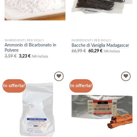
INGREDIENTI PER DOLCI
INGREDIENTI PER DOLCI
Ammonio di Bicarbonato in
Bacche di Vaniglia Madagascar
Polvere
Il
Il
66,99
€
60,29
€
IVA inclusa
prezzo
prezzo
Il
Il
3,59
€
3,23
€
IVA inclusa
originale
attuale
prezzo
prezzo
era:
è:
originale
attuale
66,99 €.
60,29 €.
era:
è:
3,59 €.
3,23 €.
In offerta!
In offerta!
Aggiungi
Aggiungi
alla lista
alla lista
dei
dei
desideri
desideri