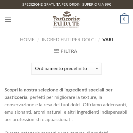
Salta
SPEDIZIONE GRATUITA PER ORDINI SUPERIORI A 99€
ai
contenuti
0
HOME
/
INGREDIENTI PER DOLCI
/
VARI
FILTRA
Scopri la nostra selezione di ingredienti speciali per
pasticceria
, perfetti per migliorare la texture, la
conservazione e la resa dei tuoi dolci. Offriamo addensanti,
emulsionanti, aromi naturali e altri ingredienti indispensabili
per professionisti e appassionati.