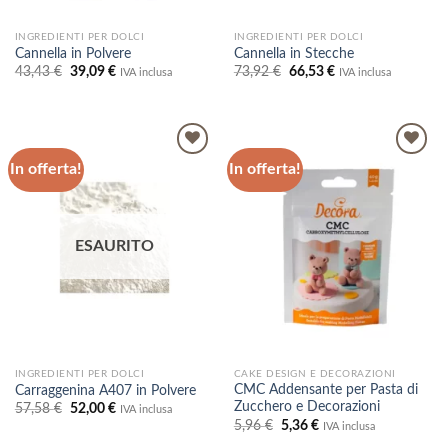
INGREDIENTI PER DOLCI
INGREDIENTI PER DOLCI
Cannella in Polvere
Cannella in Stecche
Il
Il
Il
Il
43,43
€
39,09
€
73,92
€
66,53
€
IVA inclusa
IVA inclusa
prezzo
prezzo
prezzo
prezzo
originale
attuale
originale
attuale
era:
è:
era:
è:
43,43 €.
39,09 €.
73,92 €.
66,53 €.
In offerta!
In offerta!
Aggiungi
Aggiungi
alla lista
alla lista
dei
dei
desideri
desideri
ESAURITO
INGREDIENTI PER DOLCI
CAKE DESIGN E DECORAZIONI
CMC Addensante per Pasta di
Carraggenina A407 in Polvere
Zucchero e Decorazioni
Il
Il
57,58
€
52,00
€
IVA inclusa
prezzo
prezzo
Il
Il
5,96
€
5,36
€
IVA inclusa
originale
attuale
prezzo
prezzo
era:
è: