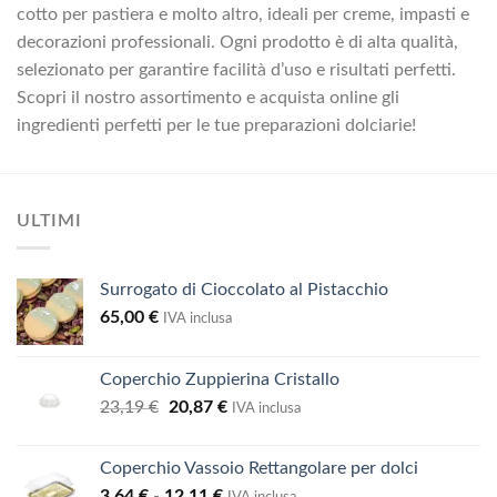
cotto per pastiera e molto altro, ideali per creme, impasti e
decorazioni professionali. Ogni prodotto è di alta qualità,
selezionato per garantire facilità d’uso e risultati perfetti.
Scopri il nostro assortimento e acquista online gli
ingredienti perfetti per le tue preparazioni dolciarie!
ULTIMI
Surrogato di Cioccolato al Pistacchio
65,00
€
IVA inclusa
Coperchio Zuppierina Cristallo
Il
Il
23,19
€
20,87
€
IVA inclusa
prezzo
prezzo
originale
attuale
Coperchio Vassoio Rettangolare per dolci
era:
è:
Fascia
3,64
€
-
12,11
€