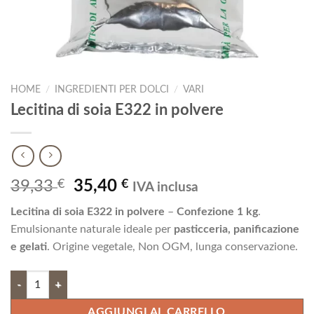
HOME
/
INGREDIENTI PER DOLCI
/
VARI
Lecitina di soia E322 in polvere
Il
Il
39,33
€
35,40
€
IVA inclusa
prezzo
prezzo
Lecitina di soia E322 in polvere
–
Confezione 1 kg
.
originale
attuale
Emulsionante naturale ideale per
pasticceria, panificazione
era:
è:
e gelati
. Origine vegetale, Non OGM, lunga conservazione.
39,33 €.
35,40 €.
Lecitina di soia E322 in polvere quantità
AGGIUNGI AL CARRELLO