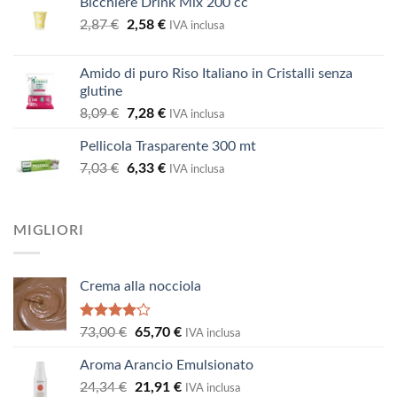
Bicchiere Drink Mix 200 cc
originale
attuale
Il
Il
2,87
€
2,58
era:
€
è:
IVA inclusa
prezzo
prezzo
73,00 €.
65,70 €.
originale
attuale
Amido di puro Riso Italiano in Cristalli senza
era:
è:
glutine
2,87 €.
2,58 €.
Il
Il
8,09
€
7,28
€
IVA inclusa
prezzo
prezzo
Pellicola Trasparente 300 mt
originale
attuale
Il
Il
7,03
€
era:
6,33
€
è:
IVA inclusa
prezzo
prezzo
8,09 €.
7,28 €.
originale
attuale
era:
è:
MIGLIORI
7,03 €.
6,33 €.
Crema alla nocciola
Valutato
Il
Il
73,00
€
65,70
€
IVA inclusa
4.00
su
prezzo
prezzo
5
Aroma Arancio Emulsionato
originale
attuale
Il
Il
24,34
€
era:
21,91
€
è:
IVA inclusa