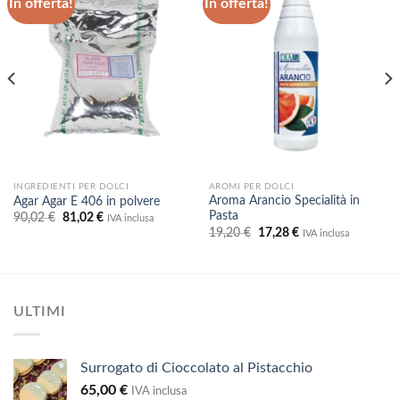
In offerta!
In offerta!
Aggiungi
Aggiungi
alla lista
alla lista
dei
dei
desideri
desideri
INGREDIENTI PER DOLCI
AROMI PER DOLCI
Aroma Arancio Specialità in
Agar Agar E 406 in polvere
Pasta
Il
Il
90,02
€
81,02
€
IVA inclusa
prezzo
prezzo
Il
Il
19,20
€
17,28
€
IVA inclusa
originale
attuale
prezzo
prezzo
era:
è:
originale
attuale
90,02 €.
81,02 €.
era:
è:
19,20 €.
17,28 €.
ULTIMI
Surrogato di Cioccolato al Pistacchio
65,00
€
IVA inclusa