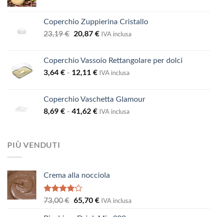
Coperchio Zuppierina Cristallo
Il
Il
23,19
€
20,87
€
IVA inclusa
prezzo
prezzo
originale
attuale
Coperchio Vassoio Rettangolare per dolci
era:
è:
Fascia
3,64
€
-
12,11
€
23,19 €.
20,87 €.
IVA inclusa
di
prezzo:
Coperchio Vaschetta Glamour
da
Fascia
8,69
€
-
41,62
€
3,64 €
IVA inclusa
di
a
prezzo:
12,11 €
da
PIÙ VENDUTI
8,69 €
a
41,62 €
Crema alla nocciola
Valutato
Il
Il
73,00
€
65,70
€
IVA inclusa
4.00
su
prezzo
prezzo
5