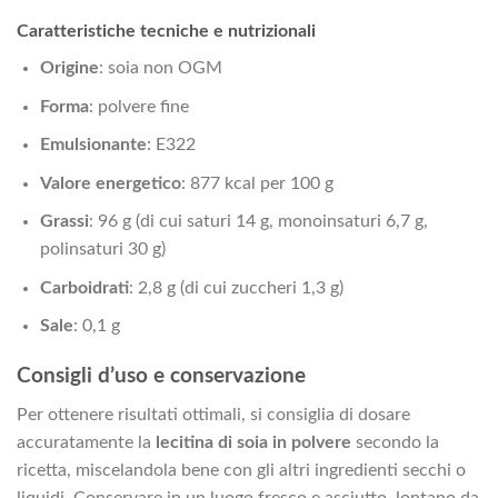
Caratteristiche tecniche e nutrizionali
Origine
: soia non OGM
Forma
: polvere fine
Emulsionante
: E322
Valore energetico
: 877 kcal per 100 g
Grassi
: 96 g (di cui saturi 14 g, monoinsaturi 6,7 g,
polinsaturi 30 g)
Carboidrati
: 2,8 g (di cui zuccheri 1,3 g)
Sale
: 0,1 g
Consigli d’uso e conservazione
Per ottenere risultati ottimali, si consiglia di dosare
accuratamente la
lecitina di soia in polvere
secondo la
ricetta, miscelandola bene con gli altri ingredienti secchi o
liquidi. Conservare in un luogo fresco e asciutto, lontano da