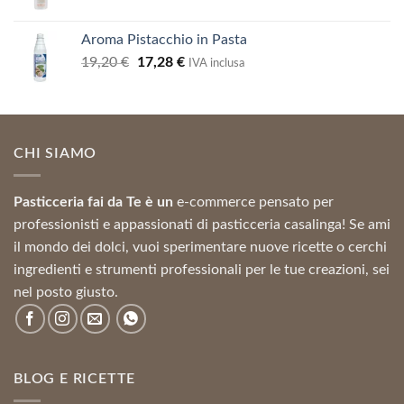
prezzo
prezzo
73,00 €.
65,70 €.
originale
attuale
Aroma Pistacchio in Pasta
era:
è:
Il
Il
19,20
€
17,28
€
24,34 €.
21,91 €.
IVA inclusa
prezzo
prezzo
originale
attuale
era:
è:
19,20 €.
17,28 €.
CHI SIAMO
Pasticceria fai da Te è un
e-commerce pensato per
professionisti e appassionati di pasticceria casalinga! Se ami
il mondo dei dolci, vuoi sperimentare nuove ricette o cerchi
ingredienti e strumenti professionali per le tue creazioni, sei
nel posto giusto.
BLOG E RICETTE