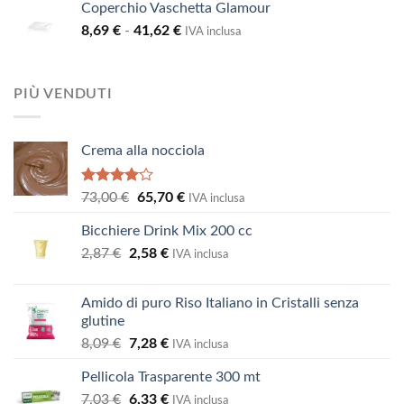
Coperchio Vaschetta Glamour
da
Fascia
8,69
€
-
41,62
€
3,64 €
IVA inclusa
di
a
prezzo:
12,11 €
da
PIÙ VENDUTI
8,69 €
a
41,62 €
Crema alla nocciola
Valutato
Il
Il
73,00
€
65,70
€
IVA inclusa
4.00
su
prezzo
prezzo
5
Bicchiere Drink Mix 200 cc
originale
attuale
Il
Il
2,87
€
2,58
era:
€
è:
IVA inclusa
prezzo
prezzo
73,00 €.
65,70 €.
originale
attuale
Amido di puro Riso Italiano in Cristalli senza
era:
è:
glutine
2,87 €.
2,58 €.
Il
Il
8,09
€
7,28
€
IVA inclusa
prezzo
prezzo
Pellicola Trasparente 300 mt
originale
attuale
Il
Il
7,03
€
era:
6,33
€
è:
IVA inclusa