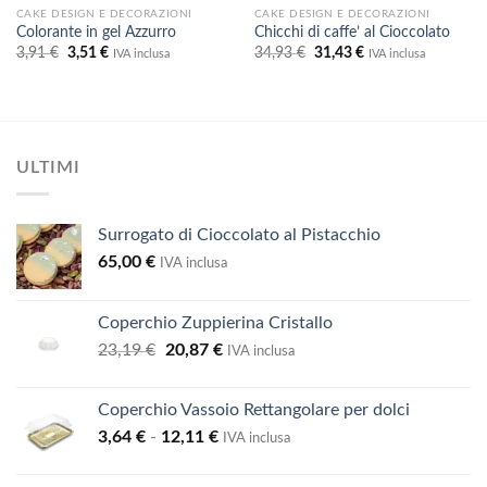
CAKE DESIGN E DECORAZIONI
CAKE DESIGN E DECORAZIONI
Colorante in gel Azzurro
Chicchi di caffe’ al Cioccolato
Il
Il
Il
Il
3,91
€
3,51
€
34,93
€
31,43
€
IVA inclusa
IVA inclusa
prezzo
prezzo
prezzo
prezzo
originale
attuale
originale
attuale
era:
è:
era:
è:
3,91 €.
3,51 €.
34,93 €.
31,43 €.
ULTIMI
Surrogato di Cioccolato al Pistacchio
65,00
€
IVA inclusa
Coperchio Zuppierina Cristallo
Il
Il
23,19
€
20,87
€
IVA inclusa
prezzo
prezzo
originale
attuale
Coperchio Vassoio Rettangolare per dolci
era:
è:
Fascia
3,64
€
-
12,11
€
23,19 €.
20,87 €.
IVA inclusa
di
prezzo: