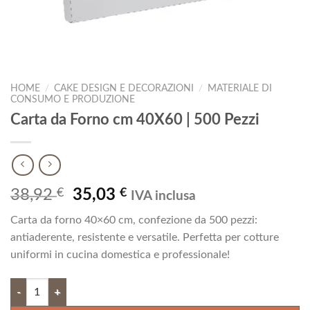
HOME
/
CAKE DESIGN E DECORAZIONI
/
MATERIALE DI
CONSUMO E PRODUZIONE
Carta da Forno cm 40X60 | 500 Pezzi
Il
Il
38,92
€
35,03
€
IVA inclusa
prezzo
prezzo
Carta da forno 40×60 cm, confezione da 500 pezzi:
originale
attuale
antiaderente, resistente e versatile. Perfetta per cotture
era:
è:
uniformi in cucina domestica e professionale!
38,92 €.
35,03 €.
Carta da Forno cm 40X60 | 500 Pezzi quantità