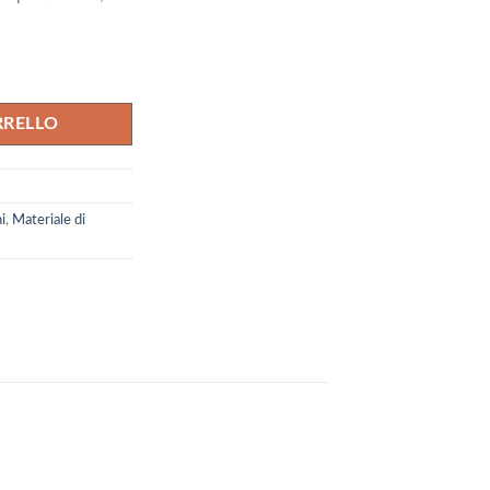
58 €.
ezzi quantità
RRELLO
i
,
Materiale di