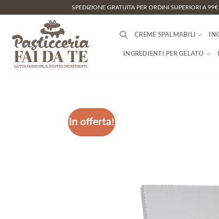
Salta
SPEDIZIONE GRATUITA PER ORDINI SUPERIORI A 99€
ai
contenuti
CREME SPALMABILI
IN
INGREDIENTI PER GELATO
In offerta!