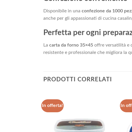
Disponibile in una
confezione da 1000 pez
anche per gli appassionati di cucina casali
Perfetta per ogni prepara
La
carta da forno 35×45
offre versatilità e
resistente e professionale che migliora la qu
PRODOTTI CORRELATI
In offerta!
In off
Aggiungi
Aggiungi
alla lista
alla lista
dei
dei
desideri
desideri