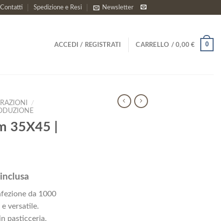
Contatti
Spedizione e Resi
Newsletter
0
ACCEDI / REGISTRATI
CARRELLO /
0,00
€
RAZIONI
/
RODUZIONE
m 35X45 |
inclusa
zzo
nfezione da 1000
uale
 e versatile.
in pasticceria,