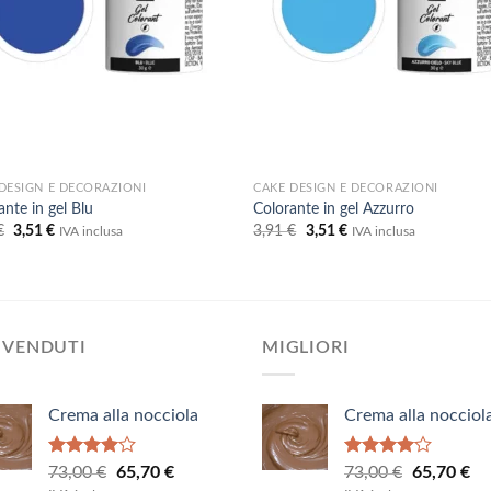
DESIGN E DECORAZIONI
CAKE DESIGN E DECORAZIONI
ante in gel Blu
Colorante in gel Azzurro
Il
Il
Il
Il
€
3,51
€
3,91
€
3,51
€
IVA inclusa
IVA inclusa
prezzo
prezzo
prezzo
prezzo
originale
attuale
originale
attuale
era:
è:
era:
è:
3,91 €.
3,51 €.
3,91 €.
3,51 €.
 VENDUTI
MIGLIORI
Crema alla nocciola
Crema alla nocciol
Valutato
Valutato
Il
Il
Il
Il
73,00
€
65,70
€
73,00
€
65,70
€
4.00
su
4.00
su