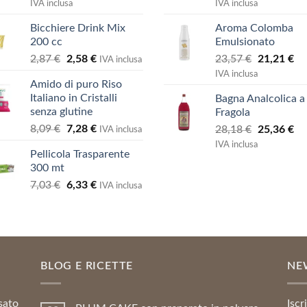
prezzo
prezzo
prezzo
pr
IVA inclusa
IVA inclusa
5
5
originale
attuale
originale
at
Bicchiere Drink Mix
Aroma Colomba
era:
è:
era:
è:
200 cc
Emulsionato
73,00 €.
65,70 €.
73,00 €.
65
Il
Il
Il
Il
2,87
€
2,58
€
23,57
€
21,21
€
IVA inclusa
prezzo
prezzo
prezzo
pr
IVA inclusa
Amido di puro Riso
originale
attuale
originale
at
Italiano in Cristalli
Bagna Analcolica a
era:
è:
era:
è:
senza glutine
Fragola
2,87 €.
2,58 €.
23,57 €.
21
Il
Il
8,09
€
7,28
€
Il
Il
28,18
€
25,36
€
IVA inclusa
prezzo
prezzo
prezzo
pr
IVA inclusa
Pellicola Trasparente
originale
attuale
originale
at
300 mt
era:
è:
era:
è:
Il
Il
7,03
€
6,33
€
8,09 €.
7,28 €.
28,18 €.
25
IVA inclusa
prezzo
prezzo
originale
attuale
era:
è:
7,03 €.
6,33 €.
BLOG E RICETTE
NE
sato
Iscr