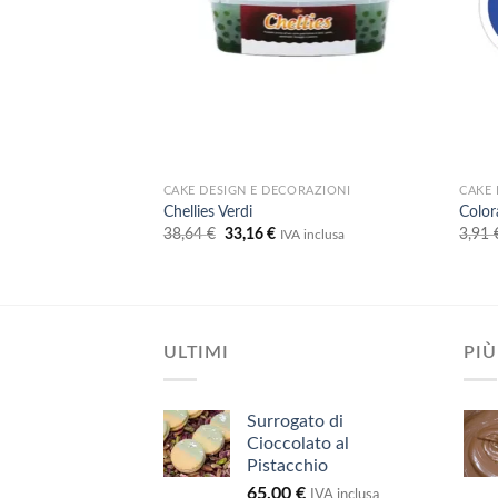
RAY
CAKE DESIGN E DECORAZIONI
CAKE 
ay Arancione 250
Chellies Verdi
Color
Il
Il
38,64
€
33,16
€
3,91
IVA inclusa
prezzo
prezzo
A inclusa
originale
attuale
ezzo
era:
è:
uale
38,64 €.
33,16 €.
24 €.
ULTIMI
PIÙ
Surrogato di
Cioccolato al
Pistacchio
65,00
€
IVA inclusa