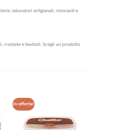
erie, laboratori artigianali, ristoranti e
, crostate e lievitati. Scegli un prodotto
In offerta!
ngi
Aggiungi
ista
alla lista
dei
eri
desideri