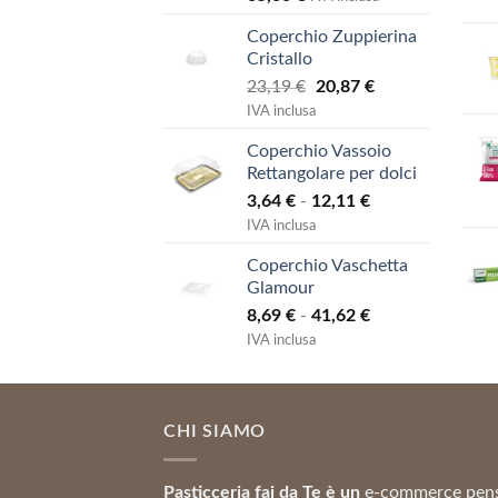
Coperchio Zuppierina
Cristallo
Il
Il
23,19
€
20,87
€
prezzo
prezzo
IVA inclusa
originale
attuale
Coperchio Vassoio
era:
è:
Rettangolare per dolci
23,19 €.
20,87 €.
Fascia
3,64
€
-
12,11
€
di
IVA inclusa
prezzo:
Coperchio Vaschetta
da
Glamour
3,64 €
Fascia
8,69
€
-
41,62
€
a
di
12,11 €
IVA inclusa
prezzo:
da
8,69 €
CHI SIAMO
a
41,62 €
Pasticceria fai da Te è un
e-commerce pen