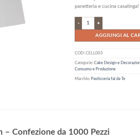
53,98 €.
48,
panetteria e cucina casalinga!
Carta da Forno cm 35X45 | 1000 P
AGGIUNGI AL CA
COD:
CELL003
Categorie:
Cake Design e Decorazion
Consumo e Produzione
Marchio:
Pasticceria fai da Te
 – Confezione da 1000 Pezzi