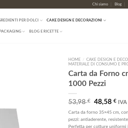
Chi siamo
Blog
GREDIENTI PER DOLCI
CAKE DESIGN E DECORAZIONI
PACKAGING
BLOG E RICETTE
HOME
/
CAKE DESIGN E DECO
MATERIALE DI CONSUMO E P
Carta da Forno c
Aggiungi
alla lista
1000 Pezzi
dei
desideri
Il
Il
53,98
€
48,58
€
IVA 
prezzo
pre
Carta da forno 35×45 cm, co
originale
att
pezzi: antiaderente, resistente
era:
è:
Perfetta per cotture uniformi 