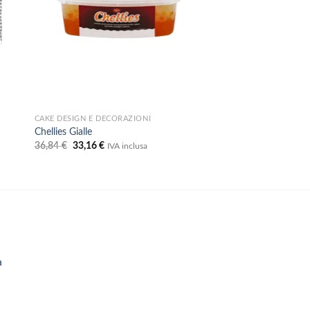
CAKE DESIGN E DECORAZIONI
Chellies Gialle
Il
Il
36,84
€
33,16
€
IVA inclusa
prezzo
prezzo
originale
attuale
era:
è:
36,84 €.
33,16 €.
a