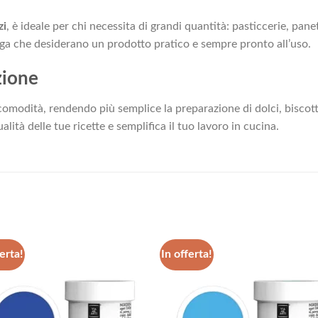
zi
, è ideale per chi necessita di grandi quantità: pasticcerie, panett
nga che desiderano un prodotto pratico e sempre pronto all’uso.
zione
 comodità, rendendo più semplice la preparazione di dolci, biscotti
alità delle tue ricette e semplifica il tuo lavoro in cucina.
erta!
In offerta!
Aggiungi
Aggiu
alla lista
alla l
dei
dei
desideri
desid