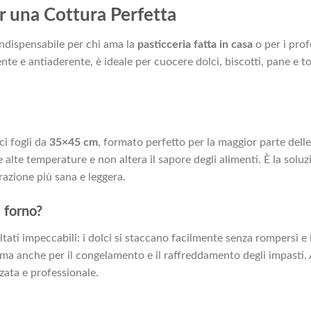
r una Cottura Perfetta
indispensabile per chi ama la
pasticceria fatta in casa
o per i prof
ente e antiaderente, è ideale per cuocere dolci, biscotti, pane e
ci fogli da
35×45 cm
, formato perfetto per la maggior parte delle
e alte temperature e non altera il sapore degli alimenti. È la soluz
razione più sana e leggera.
a forno?
ltati impeccabili: i dolci si staccano facilmente senza rompersi e 
 ma anche per il congelamento e il raffreddamento degli impasti. Ad
zata e professionale.