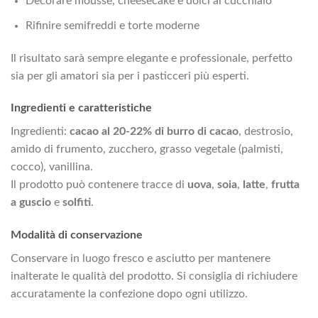
Decorare mousse, cheesecake e dolci al cucchiaio
Rifinire semifreddi e torte moderne
Il risultato sarà sempre elegante e professionale, perfetto
sia per gli amatori sia per i pasticceri più esperti.
Ingredienti e caratteristiche
Ingredienti:
cacao al 20-22% di burro di cacao
, destrosio,
amido di frumento, zucchero, grasso vegetale (palmisti,
cocco), vanillina.
Il prodotto può contenere tracce di
uova
,
soia
,
latte
,
frutta
a guscio
e
solfiti
.
Modalità di conservazione
Conservare in luogo fresco e asciutto per mantenere
inalterate le qualità del prodotto. Si consiglia di richiudere
accuratamente la confezione dopo ogni utilizzo.