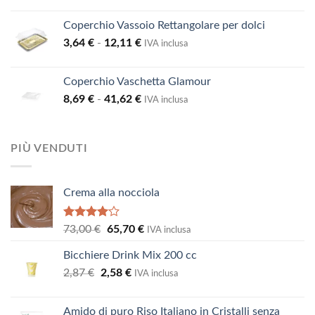
prezzo
prezzo
originale
attuale
Coperchio Vassoio Rettangolare per dolci
era:
è:
Fascia
3,64
€
-
12,11
€
23,19 €.
20,87 €.
IVA inclusa
di
prezzo:
Coperchio Vaschetta Glamour
da
Fascia
8,69
€
-
41,62
€
3,64 €
IVA inclusa
di
a
prezzo:
12,11 €
da
PIÙ VENDUTI
8,69 €
a
41,62 €
Crema alla nocciola
Valutato
Il
Il
73,00
€
65,70
€
IVA inclusa
4.00
su
prezzo
prezzo
5
Bicchiere Drink Mix 200 cc
originale
attuale
Il
Il
2,87
€
2,58
era:
€
è:
IVA inclusa
prezzo
prezzo
73,00 €.
65,70 €.
originale
attuale
Amido di puro Riso Italiano in Cristalli senza