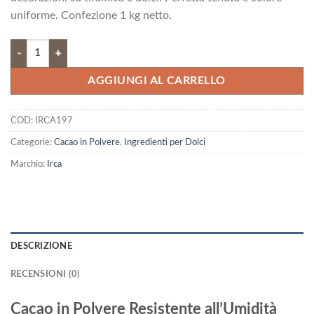
era:
è:
uniforme. Confezione 1 kg netto.
18,17 €.
16,36 €.
Cacao in Polvere Resistente all’Umidità quantità
AGGIUNGI AL CARRELLO
COD:
IRCA197
Categorie:
Cacao in Polvere
,
Ingredienti per Dolci
Marchio:
Irca
DESCRIZIONE
RECENSIONI (0)
Cacao in Polvere Resistente all’Umidità