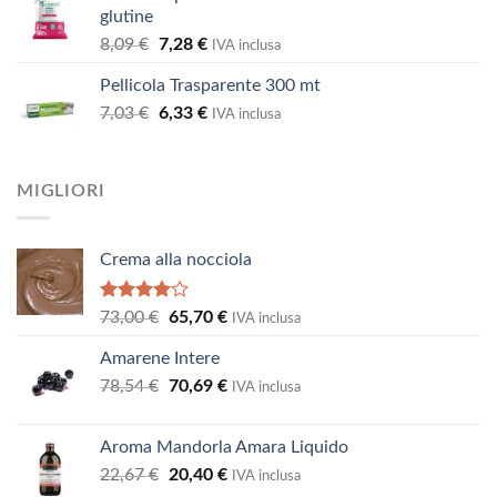
era:
è:
glutine
2,87 €.
2,58 €.
Il
Il
8,09
€
7,28
€
IVA inclusa
prezzo
prezzo
Pellicola Trasparente 300 mt
originale
attuale
Il
Il
7,03
€
era:
6,33
€
è:
IVA inclusa
prezzo
prezzo
8,09 €.
7,28 €.
originale
attuale
era:
è:
MIGLIORI
7,03 €.
6,33 €.
Crema alla nocciola
Valutato
Il
Il
73,00
€
65,70
€
IVA inclusa
4.00
su
prezzo
prezzo
5
Amarene Intere
originale
attuale
Il
Il
78,54
€
era:
70,69
€
è:
IVA inclusa
prezzo
prezzo
73,00 €.
65,70 €.
originale
attuale
Aroma Mandorla Amara Liquido
era:
è:
Il
Il
22,67
€
20,40
€
78,54 €.
70,69 €.
IVA inclusa