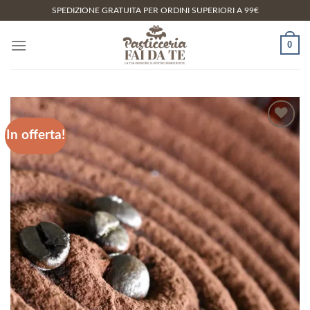
Salta
SPEDIZIONE GRATUITA PER ORDINI SUPERIORI A 99€
ai
contenuti
0
In offerta!
Aggiungi
alla lista
dei
desideri