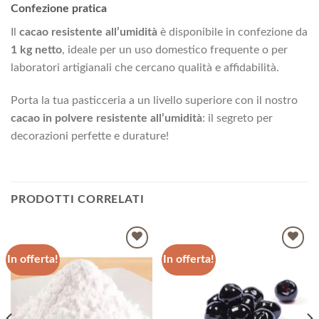
Confezione pratica
Il
cacao resistente all’umidità
è disponibile in confezione da
1 kg netto
, ideale per un uso domestico frequente o per
laboratori artigianali che cercano qualità e affidabilità.
Porta la tua pasticceria a un livello superiore con il nostro
cacao in polvere resistente all’umidità
: il segreto per
decorazioni perfette e durature!
PRODOTTI CORRELATI
In offerta!
In offerta!
Aggiungi
Aggiungi
alla lista
alla lista
dei
dei
desideri
desideri