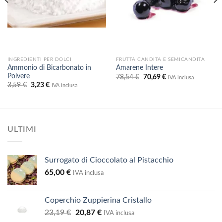
INGREDIENTI PER DOLCI
FRUTTA CANDITA E SEMICANDITA
Ammonio di Bicarbonato in
Amarene Intere
Polvere
Il
Il
78,54
€
70,69
€
IVA inclusa
prezzo
prezzo
Il
Il
3,59
€
3,23
€
IVA inclusa
originale
attuale
prezzo
prezzo
era:
è:
originale
attuale
78,54 €.
70,69 €.
era:
è:
3,59 €.
3,23 €.
ULTIMI
Surrogato di Cioccolato al Pistacchio
65,00
€
IVA inclusa
Coperchio Zuppierina Cristallo
Il
Il
23,19
€
20,87
€
IVA inclusa