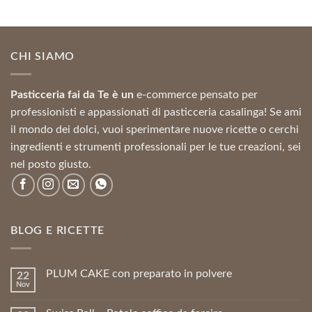
prezzo
prezzo
originale
attuale
era:
è:
22,67 €.
20,40 €.
CHI SIAMO
Pasticceria fai da Te è un
e-commerce pensato per
professionisti e appassionati di pasticceria casalinga! Se ami
il mondo dei dolci, vuoi sperimentare nuove ricette o cerchi
ingredienti e strumenti professionali per le tue creazioni, sei
nel posto giusto.
BLOG E RICETTE
PLUM CAKE con preparato in polvere
22
Nov