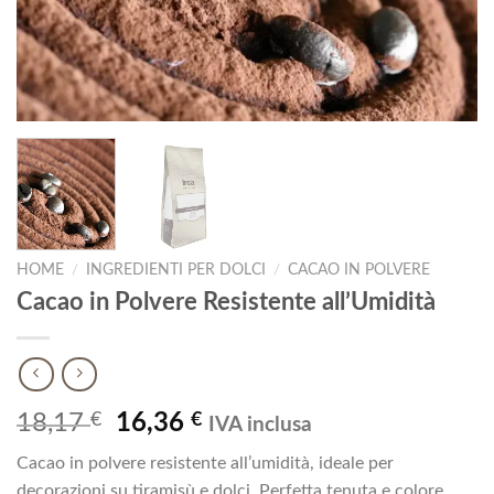
HOME
/
INGREDIENTI PER DOLCI
/
CACAO IN POLVERE
Cacao in Polvere Resistente all’Umidità
Il
Il
18,17
€
16,36
€
IVA inclusa
prezzo
prezzo
Cacao in polvere resistente all’umidità, ideale per
originale
attuale
decorazioni su tiramisù e dolci. Perfetta tenuta e colore