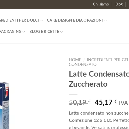
Chi siamo
Blog
GREDIENTI PER DOLCI
CAKE DESIGN E DECORAZIONI
PACKAGING
BLOG E RICETTE
HOME
/
INGREDIENTI PER GE
CONDENSATO
Latte Condensat
Aggiungi
alla lista
Zuccherato
dei
desideri
Il
Il
50,19
€
45,17
€
IVA 
prezzo
pre
Latte condensato non zucche
originale
att
Confezione 12 x 1 Lt
. Perfett
era:
è:
e bevande. Versatile, professi