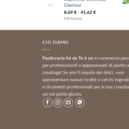
da
Glamour
3,64 €
Fascia
8,69
€
-
41,62
€
a
di
12,11 €
IVA inclusa
prezzo:
da
8,69 €
CHI SIAMO
a
41,62 €
Pasticceria fai da Te è un
e-commerce pen
per professionisti e appassionati di pasticc
casalinga! Se ami il mondo dei dolci, vuoi
sperimentare nuove ricette o cerchi ingredi
e strumenti professionali per le tue creazio
sei nel posto giusto.