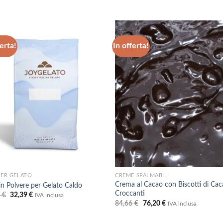
erta!
In offerta!
Aggiungi
Aggiu
alla lista
alla l
dei
dei
desideri
desid
PER GELATO
CREME SPALMABILI
Crema al Cacao con Biscotti di Ca
in Polvere per Gelato Caldo
Croccanti
Il
Il
9
€
32,39
€
IVA inclusa
prezzo
prezzo
Il
Il
84,66
€
76,20
€
IVA inclusa
originale
attuale
prezzo
prezzo
era:
è:
originale
attuale
35,99 €.
32,39 €.