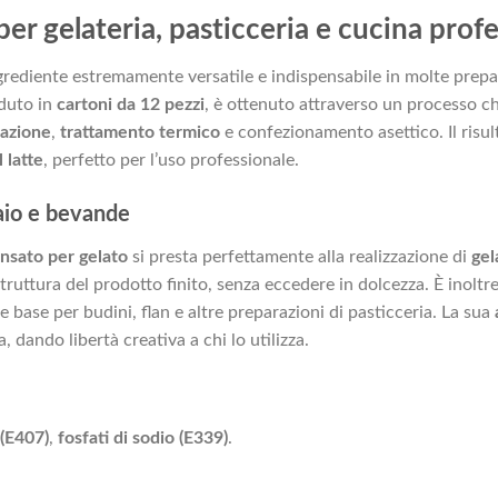
per gelateria, pasticceria e cucina prof
rediente estremamente versatile e indispensabile in molte prepar
duto in
cartoni da 12 pezzi
, è ottenuto attraverso un processo ch
azione
,
trattamento termico
e confezionamento asettico. Il risul
 latte
, perfetto per l’uso professionale.
iaio e bevande
nsato per gelato
si presta perfettamente alla realizzazione di
gel
struttura del prodotto finito, senza eccedere in dolcezza. È inolt
base per budini, flan e altre preparazioni di pasticceria. La sua
, dando libertà creativa a chi lo utilizza.
 (E407)
,
fosfati di sodio (E339)
.