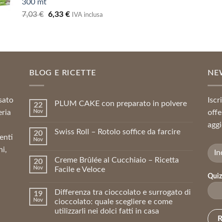
300 mt
era:
è:
era:
è:
Il
Il
7,03
€
6,33
€
8,09 €.
7,28 €.
75,58 €.
68
IVA inclusa
prezzo
prezzo
originale
attuale
era:
è:
7,03 €.
6,33 €.
BLOG E RICETTE
NE
sato
Iscr
PLUM CAKE con preparato in polvere
22
eria
Nov
offe
aggi
Swiss Roll – Rotolo soffice da farcire
20
enti
Nov
ni,
Creme Brûlée al Cucchiaio – Ricetta
20
Nov
Facile e Veloce
Quiz
Differenza tra cioccolato e surrogato di
19
Nov
cioccolato: quale scegliere e come
utilizzarli nei dolci fatti in casa