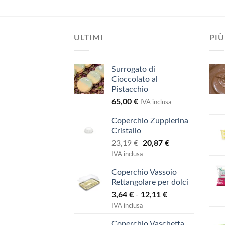
era:
è:
55 €.
91,01 €.
81,91 €.
ULTIMI
PIÙ
Surrogato di
Cioccolato al
Pistacchio
65,00
€
IVA inclusa
Coperchio Zuppierina
Cristallo
Il
Il
23,19
€
20,87
€
prezzo
prezzo
IVA inclusa
originale
attuale
Coperchio Vassoio
era:
è:
Rettangolare per dolci
23,19 €.
20,87 €.
Fascia
3,64
€
-
12,11
€
di
IVA inclusa
prezzo:
Coperchio Vaschetta