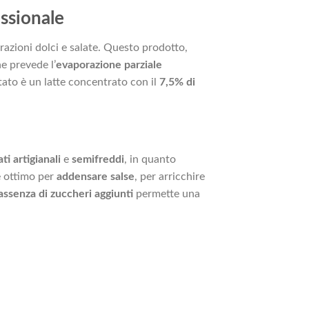
essionale
azioni dolci e salate. Questo prodotto,
e prevede l’
evaporazione parziale
tato è un latte concentrato con il
7,5% di
ati artigianali
e
semifreddi
, in quanto
re ottimo per
addensare salse
, per arricchire
assenza di zuccheri aggiunti
permette una