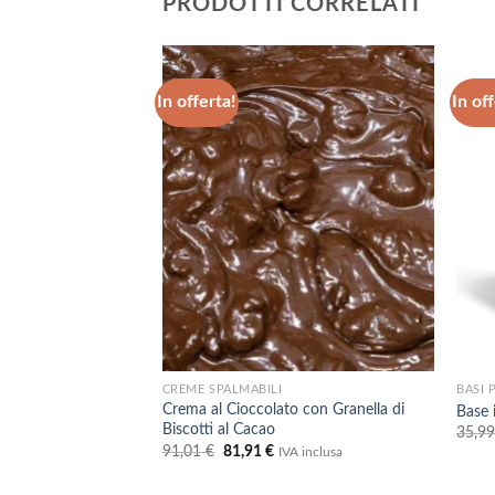
PRODOTTI CORRELATI
In offerta!
In off
Aggiungi
Aggiungi
alla lista
alla lista
dei
dei
desideri
desideri
CREME SPALMABILI
BASI 
 Gelato – 100%
Crema al Cioccolato con Granella di
Base 
Biscotti al Cacao
35,9
Il
Il
91,01
€
81,91
€
A inclusa
IVA inclusa
ezzo
prezzo
prezzo
uale
originale
attuale