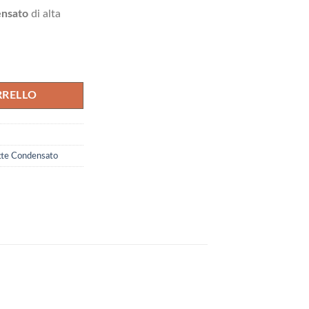
17 €.
ensato
di alta
 quantità
RRELLO
tte Condensato