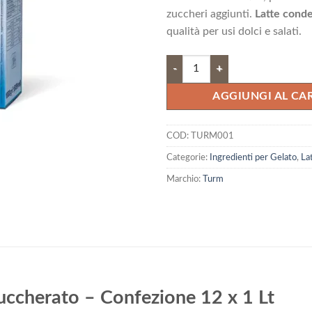
50,19 €.
45,
zuccheri aggiunti.
Latte cond
qualità per usi dolci e salati.
Latte Condensato Non Zuccherato
AGGIUNGI AL CA
COD:
TURM001
Categorie:
Ingredienti per Gelato
,
La
Marchio:
Turm
ccherato – Confezione 12 x 1 Lt