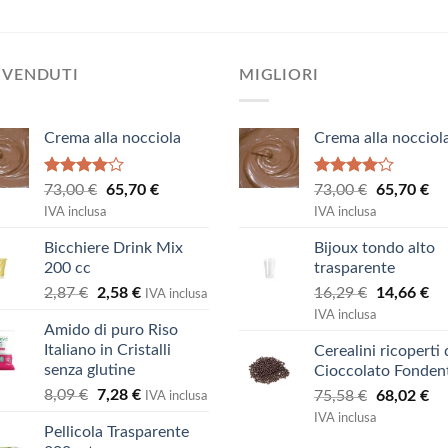
era:
è:
84,66 €.
76,20 €.
 VENDUTI
MIGLIORI
Crema alla nocciola
Crema alla nocciol
Valutato
Valutato
Il
Il
Il
Il
73,00
€
65,70
€
73,00
€
65,70
€
4.00
su
4.00
su
prezzo
prezzo
prezzo
pr
IVA inclusa
IVA inclusa
5
5
originale
attuale
originale
at
Bicchiere Drink Mix
Bijoux tondo alto
era:
è:
era:
è:
200 cc
trasparente
73,00 €.
65,70 €.
73,00 €.
65
Il
Il
Il
Il
2,87
€
2,58
€
16,29
€
14,66
€
IVA inclusa
prezzo
prezzo
prezzo
pr
IVA inclusa
Amido di puro Riso
originale
attuale
originale
at
Italiano in Cristalli
Cerealini ricoperti 
era:
è:
era:
è:
senza glutine
Cioccolato Fonden
2,87 €.
2,58 €.
16,29 €.
14
Il
Il
8,09
€
7,28
€
Il
Il
75,58
€
68,02
€
IVA inclusa
prezzo
prezzo
prezzo
pr
IVA inclusa
Pellicola Trasparente
originale
attuale
originale
at