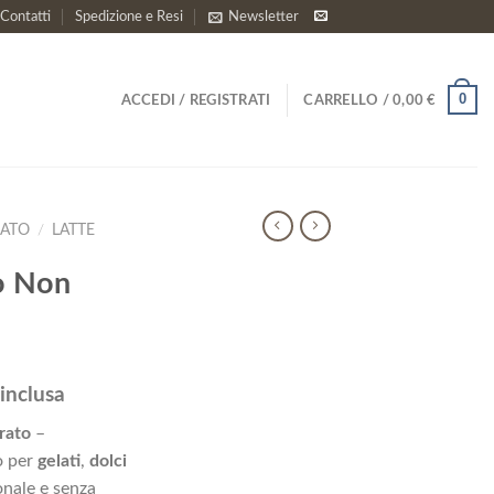
Contatti
Spedizione e Resi
Newsletter
0
ACCEDI / REGISTRATI
CARRELLO /
0,00
€
LATO
/
LATTE
o Non
inclusa
zzo
rato
–
uale
o per
gelati
,
dolci
onale e senza