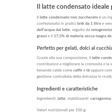
Il latte condensato ideale 
Il
latte condensato non zuccherato
è un ing
confezionato in pratici
brik da 1 litro
e ven
dell’acqua dal latte
, seguito da
omogeneizz
grassi
e il
17,5% di materia secca magra del
Perfetto per gelati, dolci al cucch
Grazie alla sua composizione, il
latte conde
contribuisce a migliorare la cremosità e la 
bevande calde come
caffè
e
tè
oppure come 
gestione controllata della dolcezza in ricetta
Ingredienti e caratteristiche
Ingredienti:
latte
, stabilizzanti:
carragenina
Valori nutrizionali per 100 g: