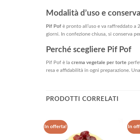
Modalità d’uso e conserv
Pif Pof
è pronto all’uso e va raffreddato a
giorni. In confezione chiusa, si conserva p
Perché scegliere Pif Pof
Pif Pof è la
crema vegetale per torte
perfet
resa e affidabilità in ogni preparazione. Un
PRODOTTI CORRELATI
In offerta!
In off
Aggiungi
Aggiungi
alla lista
alla lista
dei
dei