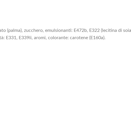
 (palma), zucchero, emulsionanti: E472b, E322 (lecitina di soia),
dità: E331, E339ii, aromi, colorante: carotene (E160a).