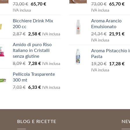
Valutato
Valutato
Il
Il
Il
Il
73,00
€
65,70
€
73,00
€
65,70
€
4.00
su
4.00
su
prezzo
prezzo
prezzo
pr
IVA inclusa
IVA inclusa
5
5
originale
attuale
originale
at
Bicchiere Drink Mix
Aroma Arancio
era:
è:
era:
è:
200 cc
Emulsionato
73,00 €.
65,70 €.
73,00 €.
65
Il
Il
Il
Il
2,87
€
2,58
€
24,34
€
21,91
€
IVA inclusa
prezzo
prezzo
prezzo
pr
IVA inclusa
Amido di puro Riso
originale
attuale
originale
at
Italiano in Cristalli
Aroma Pistacchio i
era:
è:
era:
è:
senza glutine
Pasta
2,87 €.
2,58 €.
24,34 €.
21
Il
Il
8,09
€
7,28
€
Il
Il
19,20
€
17,28
€
IVA inclusa
prezzo
prezzo
prezzo
pr
IVA inclusa
Pellicola Trasparente
originale
attuale
originale
at
300 mt
era:
è:
era:
è:
Il
Il
7,03
€
6,33
€
8,09 €.
7,28 €.
19,20 €.
17
IVA inclusa
prezzo
prezzo
originale
attuale
era:
è:
7,03 €.
6,33 €.
BLOG E RICETTE
NE