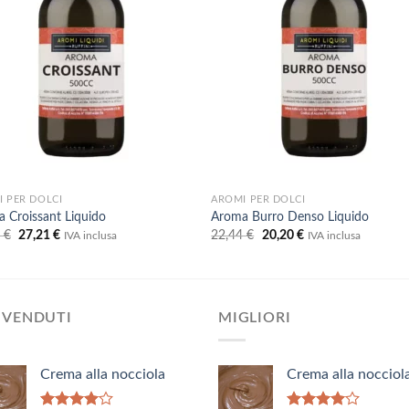
desideri
desid
 PER DOLCI
AROMI PER DOLCI
 Croissant Liquido
Aroma Burro Denso Liquido
Il
Il
Il
Il
3
€
27,21
€
22,44
€
20,20
€
IVA inclusa
IVA inclusa
prezzo
prezzo
prezzo
prezzo
originale
attuale
originale
attuale
era:
è:
era:
è:
30,23 €.
27,21 €.
22,44 €.
20,20 €.
 VENDUTI
MIGLIORI
Crema alla nocciola
Crema alla nocciol