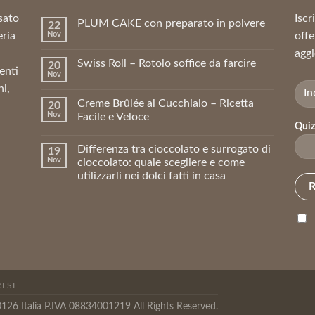
sato
Iscr
PLUM CAKE con preparato in polvere
22
eria
Nov
offe
aggi
Swiss Roll – Rotolo soffice da farcire
20
enti
Nov
ni,
Creme Brûlée al Cucchiaio – Ricetta
20
Nov
Facile e Veloce
Quiz
Differenza tra cioccolato e surrogato di
19
Nov
cioccolato: quale scegliere e come
utilizzarli nei dolci fatti in casa
RESI
0126 Italia P.IVA 08834001219 All Rights Reserved.