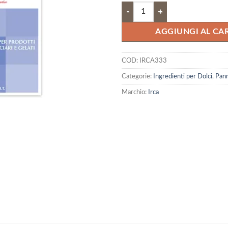
Panna Pif PoF quantità
AGGIUNGI AL CA
COD:
IRCA333
Categorie:
Ingredienti per Dolci
,
Pan
Marchio:
Irca