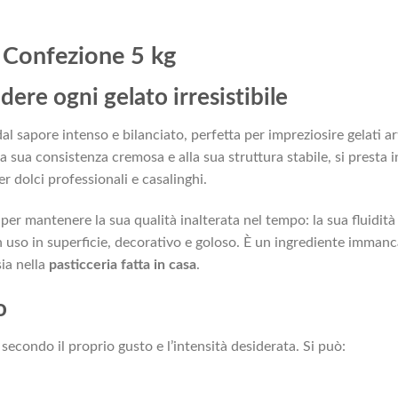
 Confezione 5 kg
dere ogni gelato irresistibile
al sapore intenso e bilanciato, perfetta per impreziosire gelati art
la sua consistenza cremosa e alla sua struttura stabile, si presta
 dolci professionali e casalinghi.
r mantenere la sua qualità inalterata nel tempo: la sua fluidità 
n uso in superficie, decorativo e goloso. È un ingrediente imman
sia nella
pasticceria fatta in casa
.
o
secondo il proprio gusto e l’intensità desiderata. Si può: