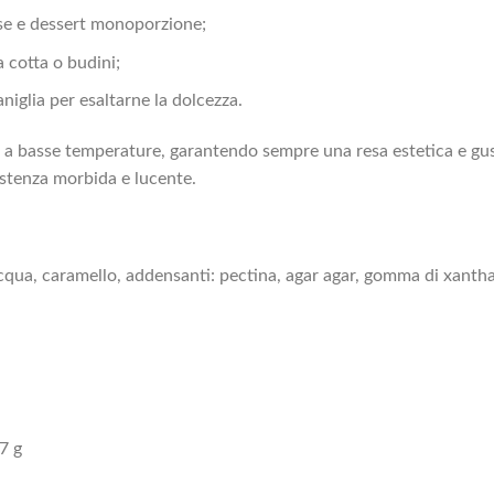
se e dessert monoporzione;
 cotta o budini;
niglia per esaltarne la dolcezza.
 a basse temperature, garantendo sempre una resa estetica e gus
sistenza morbida e lucente.
cqua, caramello, addensanti: pectina, agar agar, gomma di xanthan
.7 g