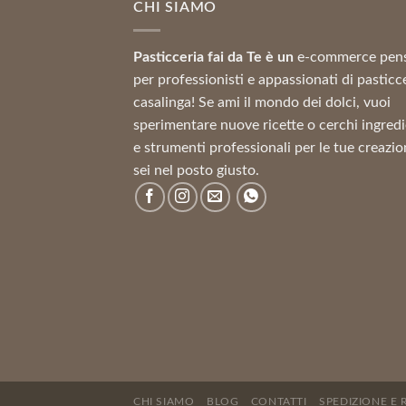
CHI SIAMO
a
41,62 €
Pasticceria fai da Te è un
e-commerce pen
per professionisti e appassionati di pasticc
casalinga! Se ami il mondo dei dolci, vuoi
sperimentare nuove ricette o cerchi ingredi
e strumenti professionali per le tue creazio
sei nel posto giusto.
CHI SIAMO
BLOG
CONTATTI
SPEDIZIONE E 