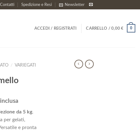
Contatti
Spedizione e Resi
Newsletter
0
ACCEDI / REGISTRATI
CARRELLO /
0,00
€
LATO
/
VARIEGATI
mello
inclusa
zzo
ezione da 5 kg
.
uale
a per gelati,
Versatile e pronta
81 €.