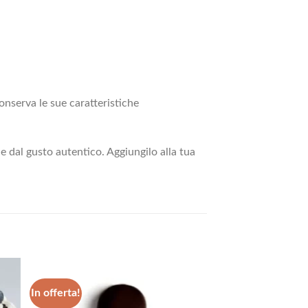
onserva le sue caratteristiche
 e dal gusto autentico. Aggiungilo alla tua
In offerta!
ngi
Aggiungi
ista
alla lista