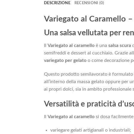
DESCRIZIONE
RECENSIONI (0)
Variegato al Caramello –
Una salsa vellutata per ren
Il
Variegato al caramello
è una
salsa scura
d
semifreddi e dessert al cucchiaio. Grazie al
variegato per gelato
o come decorazione per
Questo prodotto semilavorato è formulato pe
all’interno della massa gelato oppure per u
ai propri dolci, sia in ambito professionale 
Versatilità e praticità d’us
Il
Variegato al caramello
si dosa facilmente 
variegare gelati artigianali o industriali;