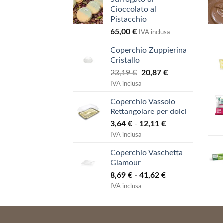
Cioccolato al
Pistacchio
65,00
€
IVA inclusa
Coperchio Zuppierina
Cristallo
Il
Il
23,19
€
20,87
€
prezzo
prezzo
IVA inclusa
originale
attuale
Coperchio Vassoio
era:
è:
Rettangolare per dolci
23,19 €.
20,87 €.
Fascia
3,64
€
-
12,11
€
di
IVA inclusa
prezzo:
Coperchio Vaschetta
da
Glamour
3,64 €
Fascia
8,69
€
-
41,62
€
a
di
12,11 €
IVA inclusa
prezzo:
da
8,69 €