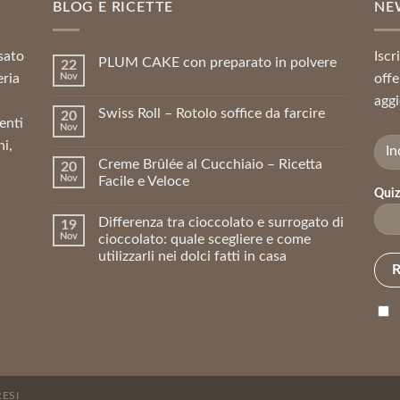
BLOG E RICETTE
NE
sato
Iscr
PLUM CAKE con preparato in polvere
22
eria
Nov
offe
aggi
Swiss Roll – Rotolo soffice da farcire
20
enti
Nov
ni,
Creme Brûlée al Cucchiaio – Ricetta
20
Nov
Facile e Veloce
Quiz
Differenza tra cioccolato e surrogato di
19
Nov
cioccolato: quale scegliere e come
utilizzarli nei dolci fatti in casa
RESI