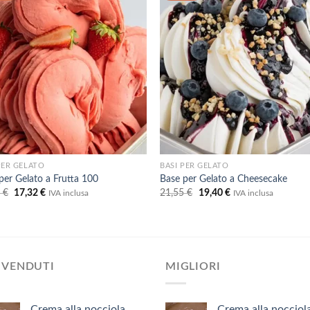
dei
dei
desideri
desid
PER GELATO
BASI PER GELATO
per Gelato a Frutta 100
Base per Gelato a Cheesecake
Il
Il
Il
Il
4
€
17,32
€
21,55
€
19,40
€
IVA inclusa
IVA inclusa
prezzo
prezzo
prezzo
prezzo
originale
attuale
originale
attuale
era:
è:
era:
è:
19,24 €.
17,32 €.
21,55 €.
19,40 €.
 VENDUTI
MIGLIORI
Crema alla nocciola
Crema alla nocciol