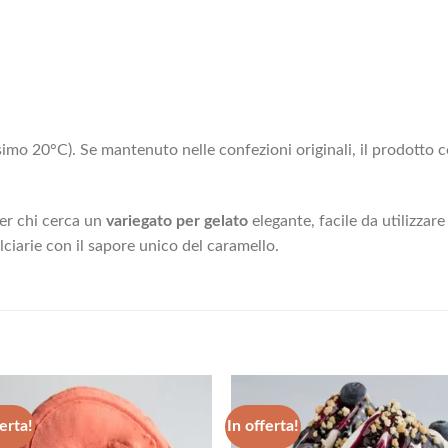
imo 20°C). Se mantenuto nelle confezioni originali, il prodotto c
per chi cerca un
variegato per gelato
elegante, facile da utilizzare
lciarie con il sapore unico del caramello.
erta!
In offerta!
Aggiungi
Aggiu
alla lista
alla l