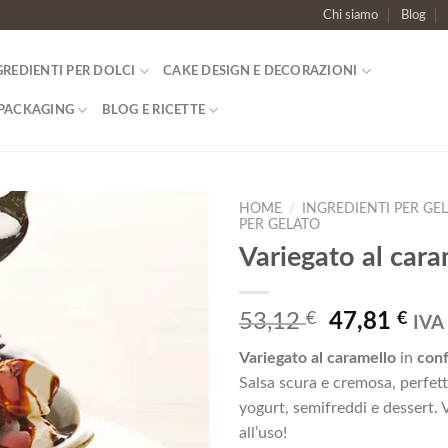
Chi siamo
Blog
GREDIENTI PER DOLCI
CAKE DESIGN E DECORAZIONI
PACKAGING
BLOG E RICETTE
HOME
/
INGREDIENTI PER GE
PER GELATO
Variegato al cara
Aggiungi
alla lista
dei
desideri
Il
Il
53,12
€
47,81
€
IVA 
prezzo
pre
Variegato al caramello
in
conf
originale
att
Salsa scura e cremosa, perfett
era:
è:
yogurt, semifreddi e dessert. 
53,12 €.
47,
all’uso!