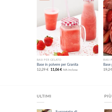
dei
dei
desideri
desideri
LATO
BASI PER GELATO
BASI 
olato Bianco per
Base in polvere per Granita
Base 
Il
Il
12,29
€
11,06
€
19,2
IVA inclusa
prezzo
prezzo
A inclusa
originale
attuale
ezzo
era:
è:
uale
12,29 €.
11,06 €.
01 €.
ULTIMI
PIÙ
Surrogato di