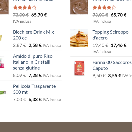
Valutato
Valutato
Il
Il
Il
Il
73,00
€
65,70
€
73,00
€
65,70
€
4.00
su
4.00
su
prezzo
prezzo
prezzo
pr
IVA inclusa
IVA inclusa
5
5
originale
attuale
originale
at
Bicchiere Drink Mix
Topping Sciroppo
era:
è:
era:
è:
200 cc
d'acero
73,00 €.
65,70 €.
73,00 €.
65
Il
Il
Il
Il
2,87
€
2,58
€
19,40
€
17,46
€
IVA inclusa
prezzo
prezzo
prezzo
pr
IVA inclusa
Amido di puro Riso
originale
attuale
originale
at
Italiano in Cristalli
Farina 00 Saccoro
era:
è:
era:
è:
senza glutine
Caputo
2,87 €.
2,58 €.
19,40 €.
17
Il
Il
8,09
€
7,28
€
Il
Il
9,50
€
8,55
€
IVA inclusa
IVA i
prezzo
prezzo
prezzo
prez
Pellicola Trasparente
originale
attuale
originale
attua
300 mt
era:
è:
era:
è:
Il
Il
7,03
€
6,33
€
8,09 €.
7,28 €.
9,50 €.
8,55 
IVA inclusa
prezzo
prezzo
originale
attuale
era:
è:
7,03 €.
6,33 €.