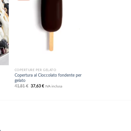
dei
eri
desideri
COPERTURE PER GELATO
Copertura al Cioccolato fondente per
gelato
Il
Il
41,81
€
37,63
€
IVA inclusa
prezzo
prezzo
originale
attuale
era:
è:
41,81 €.
37,63 €.
a