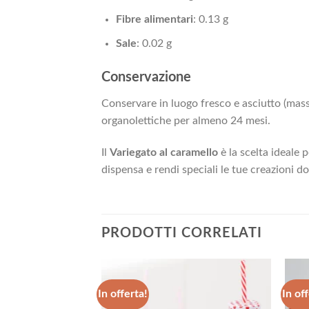
Fibre alimentari
: 0.13 g
Sale
: 0.02 g
Conservazione
Conservare in luogo fresco e asciutto (mass
organolettiche per almeno 24 mesi.
Il
Variegato al caramello
è la scelta ideale 
dispensa e rendi speciali le tue creazioni do
PRODOTTI CORRELATI
In offerta!
In off
Aggiungi
Aggiungi
alla lista
alla lista