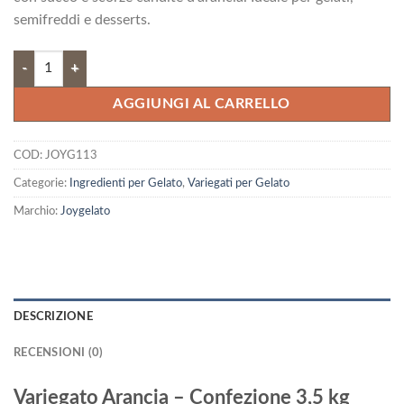
era:
è:
semifreddi e desserts.
62,34 €.
56,10 €.
Variegato Arancia quantità
AGGIUNGI AL CARRELLO
COD:
JOYG113
Categorie:
Ingredienti per Gelato
,
Variegati per Gelato
Marchio:
Joygelato
DESCRIZIONE
RECENSIONI (0)
Variegato Arancia – Confezione 3,5 kg