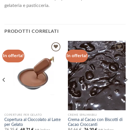
gelateria e pasticceria.
PRODOTTI CORRELATI
In offerta!
In offerta!
Aggiungi
Aggiungi
alla lista
alla lista
dei
dei
desideri
desideri
COPERTURE PER GELATO
CREME SPALMABILI
Copertura al Cioccolato al Latte
Crema al Cacao con Biscotti di
per Gelato
Cacao Croccanti
Il
Il
Il
Il