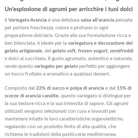
Un’esplosione di agrumi per arricchire i tuoi dolci
Il
Variegato Arancia
è una deliziosa
salsa all’arancia
pensata
per portare freschezza, colore e profumo in ogni
preparazione dolciaria. Grazie alla sua formulazione ricca e
ben bilanciata, è ideale per la
variegatura e decorazione del
gelato artigianale
, del
gelato soft
,
frozen yogurt
,
semifreddi
e dolci al cucchiaio. Il gusto agrumato, autentico e naturale,
rende questo
variegato per gelato
perfetto per aggiungere
un tocco fruttato e aromatico a qualsiasi dessert.
Composto dal
22% di succo e polpa di arancia
e dal
15% di
scorze di arancia candite
, questo variegato si distingue per
la sua texture ricca e la sua intensità di sapore. Gli agrumi
utilizzati vengono selezionati con cura e lavorati per
mantenere intatte le loro caratteristiche organolettiche,
regalando così un prodotto finito di alta qualità, che
richiama le tradizioni della pasticceria mediterranea.