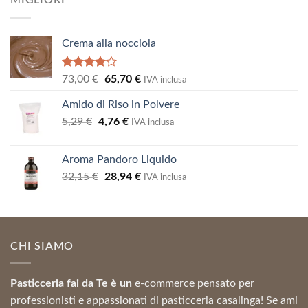
MIGLIORI
7,03 €.
6,33 €.
Crema alla nocciola
Valutato
Il
Il
73,00
€
65,70
€
IVA inclusa
4.00
su
prezzo
prezzo
5
Amido di Riso in Polvere
originale
attuale
Il
Il
5,29
€
4,76
era:
€
è:
IVA inclusa
prezzo
prezzo
73,00 €.
65,70 €.
originale
attuale
Aroma Pandoro Liquido
era:
è:
Il
Il
32,15
€
28,94
€
5,29 €.
4,76 €.
IVA inclusa
prezzo
prezzo
originale
attuale
era:
è:
32,15 €.
28,94 €.
CHI SIAMO
Pasticceria fai da Te è un
e-commerce pensato per
professionisti e appassionati di pasticceria casalinga! Se ami