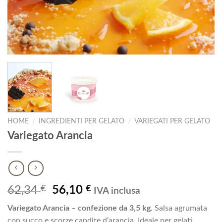
HOME
/
INGREDIENTI PER GELATO
/
VARIEGATI PER GELATO
Variegato Arancia
Il
Il
62,34
€
56,10
€
IVA inclusa
prezzo
prezzo
Variegato Arancia
–
confezione da 3,5 kg
. Salsa agrumata
originale
attuale
con succo e scorze candite d’arancia. Ideale per gelati,