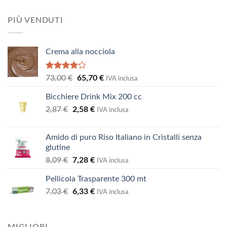
prezzo:
12,11 €
da
PIÙ VENDUTI
8,69 €
a
41,62 €
Crema alla nocciola
Valutato
Il
Il
73,00
€
65,70
€
IVA inclusa
4.00
su
prezzo
prezzo
5
Bicchiere Drink Mix 200 cc
originale
attuale
Il
Il
2,87
€
2,58
era:
€
è:
IVA inclusa
prezzo
prezzo
73,00 €.
65,70 €.
originale
attuale
Amido di puro Riso Italiano in Cristalli senza
era:
è:
glutine
2,87 €.
2,58 €.
Il
Il
8,09
€
7,28
€
IVA inclusa
prezzo
prezzo
Pellicola Trasparente 300 mt
originale
attuale
Il
Il
7,03
€
era:
6,33
€
è:
IVA inclusa
prezzo
prezzo
8,09 €.
7,28 €.
originale
attuale
era:
è: