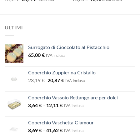
76,35
€
68,71
€
84,66
€
76,20
€
IVA inclusa
IVA inclusa
prezzo
prezzo
prezzo
prezzo
originale
attuale
originale
attuale
era:
è:
era:
è:
76,35 €.
68,71 €.
84,66 €.
76,20 €.
ULTIMI
Surrogato di Cioccolato al Pistacchio
65,00
€
IVA inclusa
Coperchio Zuppierina Cristallo
Il
Il
23,19
€
20,87
€
IVA inclusa
prezzo
prezzo
originale
attuale
Coperchio Vassoio Rettangolare per dolci
era:
è:
Fascia
3,64
€
-
12,11
€
23,19 €.
20,87 €.
IVA inclusa
di
prezzo:
Coperchio Vaschetta Glamour
da
Fascia
8,69
€
-
41,62
€
3,64 €
IVA inclusa
di
a