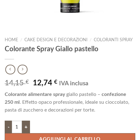
HOME
/
CAKE DESIGN E DECORAZIONI
/
COLORANTI SPRAY
Colorante Spray Giallo pastello
Il
Il
14,15
€
12,74
€
IVA inclusa
prezzo
prezzo
Colorante alimentare spray
giallo pastello –
confezione
originale
attuale
250 ml
. Effetto opaco professionale, ideale su cioccolato,
era:
è:
pasta di zucchero e decorazioni per torte.
14,15 €.
12,74 €.
Colorante Spray Giallo pastello quantità
AGGIUNGI AL CARRELLO