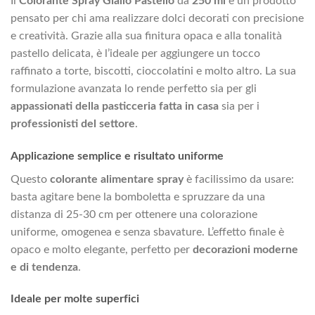
Il
Colorante Spray Giallo Pastello
da
250 ml
è un prodotto
pensato per chi ama realizzare dolci decorati con precisione
e creatività. Grazie alla sua finitura opaca e alla tonalità
pastello delicata, è l’ideale per aggiungere un tocco
raffinato a torte, biscotti, cioccolatini e molto altro. La sua
formulazione avanzata lo rende perfetto sia per gli
appassionati della pasticceria fatta in casa
sia per i
professionisti del settore
.
Applicazione semplice e risultato uniforme
Questo
colorante alimentare spray
è facilissimo da usare:
basta agitare bene la bomboletta e spruzzare da una
distanza di 25-30 cm per ottenere una colorazione
uniforme, omogenea e senza sbavature. L’effetto finale è
opaco e molto elegante, perfetto per
decorazioni moderne
e di tendenza
.
Ideale per molte superfici