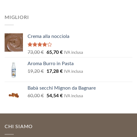
prezzo
prezzo
8,09 €.
7,28 €.
originale
attuale
era:
è:
MIGLIORI
7,03 €.
6,33 €.
Crema alla nocciola
Valutato
Il
Il
73,00
€
65,70
€
IVA inclusa
4.00
su
prezzo
prezzo
5
Aroma Burro in Pasta
originale
attuale
Il
Il
19,20
€
era:
17,28
€
è:
IVA inclusa
prezzo
prezzo
73,00 €.
65,70 €.
originale
attuale
Babà secchi Mignon da Bagnare
era:
è:
Il
Il
60,00
€
54,54
€
19,20 €.
17,28 €.
IVA inclusa
prezzo
prezzo
originale
attuale
era:
è:
60,00 €.
54,54 €.
CHI SIAMO