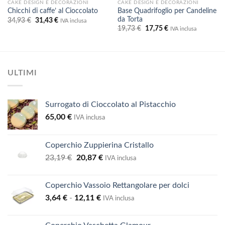
CAKE DESIGN E DECORAZIONI
CAKE DESIGN E DECORAZIONI
Base Quadrifoglio per Candeline
Chicchi di caffe’ al Cioccolato
da Torta
Il
Il
34,93
€
31,43
€
IVA inclusa
prezzo
prezzo
Il
Il
19,73
€
17,75
€
IVA inclusa
originale
attuale
prezzo
prezzo
era:
è:
originale
attuale
34,93 €.
31,43 €.
era:
è:
19,73 €.
17,75 €.
ULTIMI
Surrogato di Cioccolato al Pistacchio
65,00
€
IVA inclusa
Coperchio Zuppierina Cristallo
Il
Il
23,19
€
20,87
€
IVA inclusa
prezzo
prezzo
originale
attuale
Coperchio Vassoio Rettangolare per dolci
era:
è:
Fascia
3,64
€
-
12,11
€
23,19 €.
20,87 €.
IVA inclusa
di
prezzo: