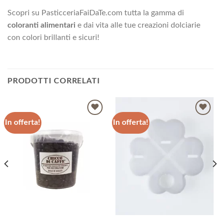
Scopri su PasticceriaFaiDaTe.com tutta la gamma di
coloranti alimentari
e dai vita alle tue creazioni dolciarie
con colori brillanti e sicuri!
PRODOTTI CORRELATI
In offerta!
In offerta!
Aggiungi
Aggiungi
alla lista
alla lista
dei
dei
desideri
desideri