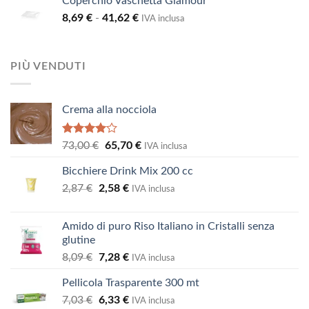
Coperchio Vaschetta Glamour
da
Fascia
8,69
€
-
41,62
€
3,64 €
IVA inclusa
di
a
prezzo:
12,11 €
da
PIÙ VENDUTI
8,69 €
a
41,62 €
Crema alla nocciola
Valutato
Il
Il
73,00
€
65,70
€
IVA inclusa
4.00
su
prezzo
prezzo
5
Bicchiere Drink Mix 200 cc
originale
attuale
Il
Il
2,87
€
2,58
era:
€
è:
IVA inclusa
prezzo
prezzo
73,00 €.
65,70 €.
originale
attuale
Amido di puro Riso Italiano in Cristalli senza
era:
è:
glutine
2,87 €.
2,58 €.
Il
Il
8,09
€
7,28
€
IVA inclusa
prezzo
prezzo
Pellicola Trasparente 300 mt
originale
attuale
Il
Il
7,03
€
era:
6,33
€
è:
IVA inclusa