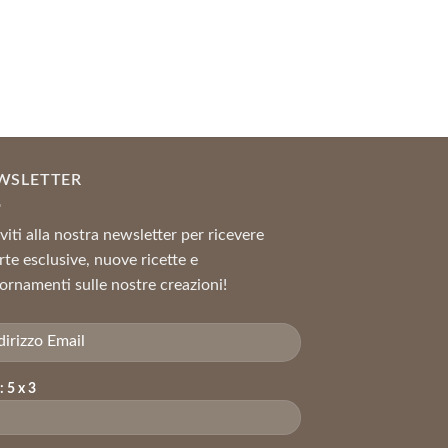
ezzo
tuale
,28 €.
WSLETTER
iviti alla nostra newsletter per ricevere
rte esclusive, nuove ricette e
ornamenti sulle nostre creazioni!
: 5 x 3