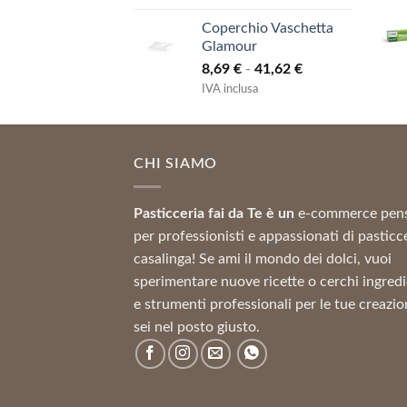
prezzo:
Coperchio Vaschetta
da
Glamour
3,64 €
Fascia
8,69
€
-
41,62
€
a
di
12,11 €
IVA inclusa
prezzo:
da
8,69 €
CHI SIAMO
a
41,62 €
Pasticceria fai da Te è un
e-commerce pen
per professionisti e appassionati di pasticc
casalinga! Se ami il mondo dei dolci, vuoi
sperimentare nuove ricette o cerchi ingredi
e strumenti professionali per le tue creazio
sei nel posto giusto.