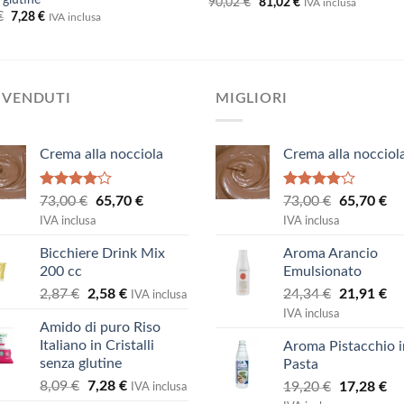
Il
Il
90,02
€
81,02
€
IVA inclusa
prezzo
prezzo
Il
Il
€
7,28
€
IVA inclusa
originale
attuale
prezzo
prezzo
era:
è:
originale
attuale
90,02 €.
81,02 €.
era:
è:
8,09 €.
7,28 €.
 VENDUTI
MIGLIORI
Crema alla nocciola
Crema alla nocciol
Valutato
Valutato
Il
Il
Il
Il
73,00
€
65,70
€
73,00
€
65,70
€
4.00
su
4.00
su
prezzo
prezzo
prezzo
pr
IVA inclusa
IVA inclusa
5
5
originale
attuale
originale
at
Bicchiere Drink Mix
Aroma Arancio
era:
è:
era:
è:
200 cc
Emulsionato
73,00 €.
65,70 €.
73,00 €.
65
Il
Il
Il
Il
2,87
€
2,58
€
24,34
€
21,91
€
IVA inclusa
prezzo
prezzo
prezzo
pr
IVA inclusa
Amido di puro Riso
originale
attuale
originale
at
Italiano in Cristalli
Aroma Pistacchio i
era:
è:
era:
è:
senza glutine
Pasta
2,87 €.
2,58 €.
24,34 €.
21
Il
Il
8,09
€
7,28
€
Il
Il
19,20
€
17,28
€
IVA inclusa