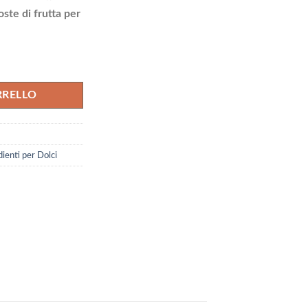
27 €.
ste di frutta per
70% quantità
RRELLO
dienti per Dolci