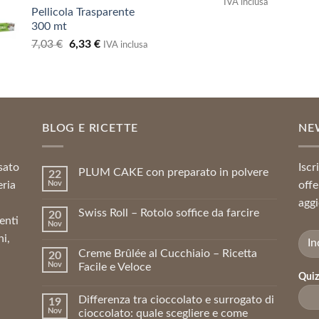
prezzo
prezzo
prezzo
pr
IVA inclusa
Pellicola Trasparente
originale
attuale
originale
at
300 mt
era:
è:
era:
è:
Il
Il
7,03
€
6,33
€
8,09 €.
7,28 €.
19,20 €.
17
IVA inclusa
prezzo
prezzo
originale
attuale
era:
è:
7,03 €.
6,33 €.
BLOG E RICETTE
NE
sato
Iscr
PLUM CAKE con preparato in polvere
22
eria
Nov
offe
aggi
Swiss Roll – Rotolo soffice da farcire
20
enti
Nov
ni,
Creme Brûlée al Cucchiaio – Ricetta
20
Nov
Facile e Veloce
Quiz
Differenza tra cioccolato e surrogato di
19
Nov
cioccolato: quale scegliere e come