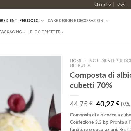
Chi siamo
Blog
GREDIENTI PER DOLCI
CAKE DESIGN E DECORAZIONI
PACKAGING
BLOG E RICETTE
HOME
/
INGREDIENTI PER DO
DI FRUTTA
Composta di albi
Aggiungi
alla lista
cubetti 70%
dei
desideri
Il
Il
44,75
€
40,27
€
IVA 
prezzo
pre
Composta di albicocca a cube
originale
att
Confezione 3,3 kg
. Pronta all
era:
è:
farciture e decorazioni
. Resis