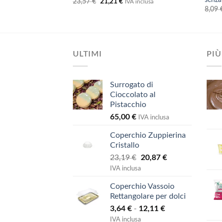
Il
Il
23,57
€
21,21
€
A inclusa
IVA inclusa
ezzo
prezzo
prezzo
8,09
uale
originale
attuale
era:
è:
21 €.
23,57 €.
21,21 €.
ULTIMI
PIÙ
Surrogato di
Cioccolato al
Pistacchio
65,00
€
IVA inclusa
Coperchio Zuppierina
Cristallo
Il
Il
23,19
€
20,87
€
prezzo
prezzo
IVA inclusa
originale
attuale
Coperchio Vassoio
era:
è:
Rettangolare per dolci
23,19 €.
20,87 €.
Fascia
3,64
€
-
12,11
€
di
IVA inclusa