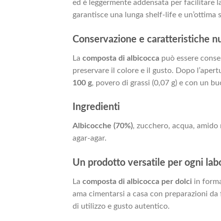
ed è leggermente addensata per facilitare l
garantisce una lunga shelf-life e un’ottima 
Conservazione e caratteristiche nu
La
composta di albicocca
può essere conser
preservare il colore e il gusto. Dopo l’ape
100 g
, povero di grassi (0,07 g) e con un bu
Ingredienti
Albicocche (70%)
, zucchero, acqua, amido 
agar-agar.
Un prodotto versatile per ogni lab
La
composta di albicocca per dolci
in forma
ama cimentarsi a casa con preparazioni da 
di utilizzo e gusto autentico.