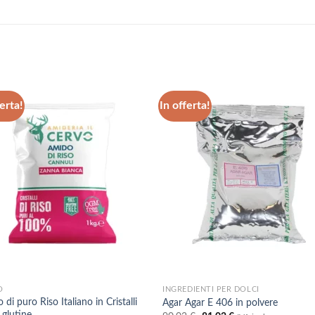
erta!
In offerta!
Aggiungi
Aggiu
alla lista
alla l
dei
dei
desideri
desid
O
INGREDIENTI PER DOLCI
di puro Riso Italiano in Cristalli
Agar Agar E 406 in polvere
 glutine