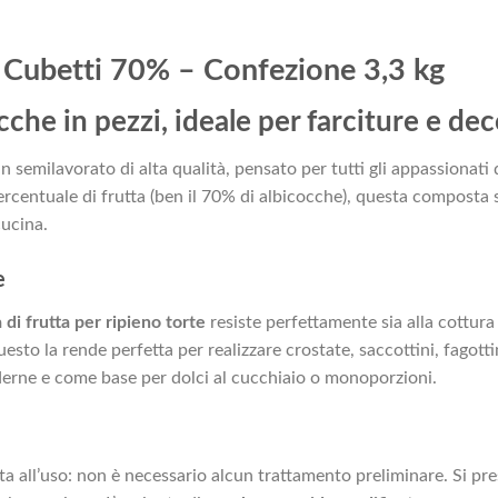
 Cubetti 70% – Confezione 3,3 kg
cche in pezzi, ideale per farciture e de
n semilavorato di alta qualità, pensato per tutti gli appassionati d
ercentuale di frutta (ben il 70% di albicocche), questa composta si
cucina.
e
di frutta per ripieno torte
resiste perfettamente sia alla cottur
uesto la rende perfetta per realizzare crostate, saccottini, fagottini
oderne e come base per dolci al cucchiaio o monoporzioni.
a all’uso: non è necessario alcun trattamento preliminare. Si prese