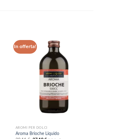
In offerta!
ngi
Aggiungi
ista
alla lista
dei
eri
desideri
AROMI PER DOLCI
Aroma Brioche Liquido