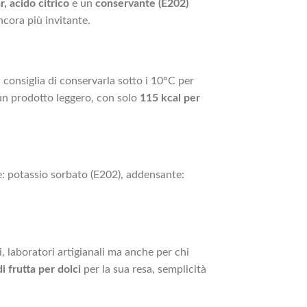
, acido citrico
e un
conservante (E202)
ncora più invitante.
onsiglia di conservarla sotto i 10°C per
 un prodotto leggero, con solo
115 kcal per
e: potassio sorbato (E202), addensante:
i, laboratori artigianali ma anche per chi
 frutta per dolci
per la sua resa, semplicità