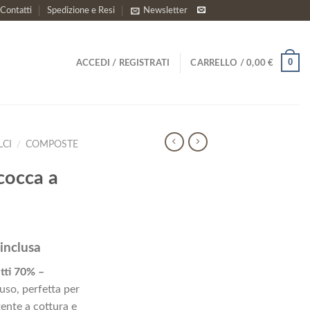
Contatti
Spedizione e Resi
Newsletter
0
ACCEDI / REGISTRATI
CARRELLO /
0,00
€
LCI
/
COMPOSTE
cocca a
inclusa
zzo
tti 70% –
uale
’uso, perfetta per
tente a cottura e