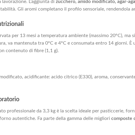
a lavorazione. L’aggiunta di
zucchero, amido modificato, agar-agar
stabilità. Gli aromi completano il profilo sensoriale, rendendola a
trizionali
vata per 13 mesi a temperatura ambiente (massimo 20°C), ma si c
rtura, va mantenuta tra 0°C e 4°C e consumata entro 14 giorni. È
on contenuto di fibre (1,1 g).
modificato, acidificante: acido citrico (E330), aroma, conservant
oratorio
to professionale da 3,3 kg è la scelta ideale per pasticcerie, forn
forno autentiche. Fa parte della gamma delle migliori
composte di