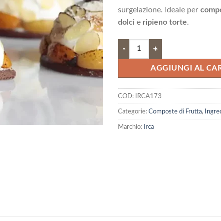
44,75 €.
40,
surgelazione. Ideale per
compo
dolci
e
ripieno torte
.
Composta di albicocca a cubetti 
AGGIUNGI AL CA
COD:
IRCA173
Categorie:
Composte di Frutta
,
Ingre
Marchio:
Irca