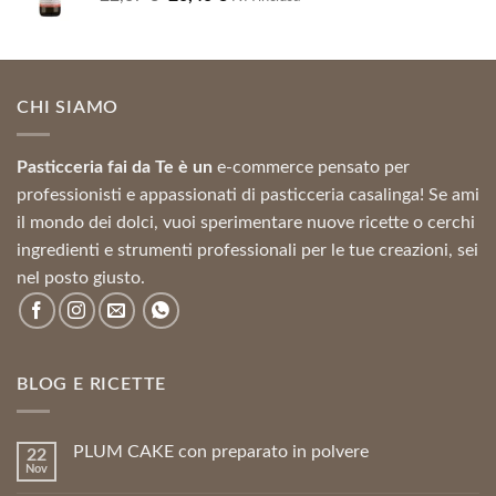
prezzo
prezzo
originale
attuale
era:
è:
22,67 €.
20,40 €.
CHI SIAMO
Pasticceria fai da Te è un
e-commerce pensato per
professionisti e appassionati di pasticceria casalinga! Se ami
il mondo dei dolci, vuoi sperimentare nuove ricette o cerchi
ingredienti e strumenti professionali per le tue creazioni, sei
nel posto giusto.
BLOG E RICETTE
PLUM CAKE con preparato in polvere
22
Nov