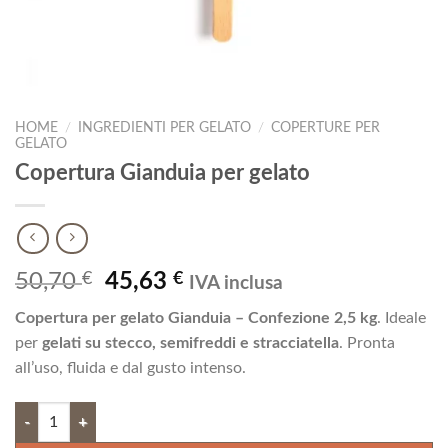
HOME
/
INGREDIENTI PER GELATO
/
COPERTURE PER
GELATO
Copertura Gianduia per gelato
Il
Il
50,70
€
45,63
€
IVA inclusa
prezzo
prezzo
Copertura per gelato Gianduia – Confezione 2,5 kg
. Ideale
originale
attuale
per
gelati su stecco, semifreddi e stracciatella
. Pronta
era:
è:
all’uso, fluida e dal gusto intenso.
50,70 €.
45,63 €.
Copertura Gianduia per gelato quantità