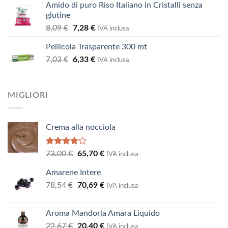
Amido di puro Riso Italiano in Cristalli senza
era:
è:
glutine
2,87 €.
2,58 €.
Il
Il
8,09
€
7,28
€
IVA inclusa
prezzo
prezzo
Pellicola Trasparente 300 mt
originale
attuale
Il
Il
7,03
€
era:
6,33
€
è:
IVA inclusa
prezzo
prezzo
8,09 €.
7,28 €.
originale
attuale
era:
è:
MIGLIORI
7,03 €.
6,33 €.
Crema alla nocciola
Valutato
Il
Il
73,00
€
65,70
€
IVA inclusa
4.00
su
prezzo
prezzo
5
Amarene Intere
originale
attuale
Il
Il
78,54
€
era:
70,69
€
è:
IVA inclusa
prezzo
prezzo
73,00 €.
65,70 €.
originale
attuale
Aroma Mandorla Amara Liquido
era:
è:
Il
Il
22,67
€
20,40
€
78,54 €.
70,69 €.
IVA inclusa