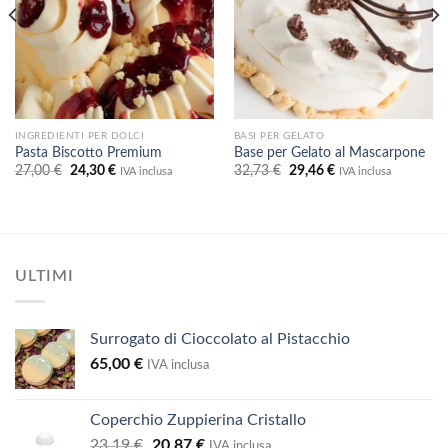
INGREDIENTI PER DOLCI
BASI PER GELATO
Pasta Biscotto Premium
Base per Gelato al Mascarpone
Il
Il
Il
Il
27,00
€
24,30
€
32,73
€
29,46
€
IVA inclusa
IVA inclusa
prezzo
prezzo
prezzo
prezzo
originale
attuale
originale
attuale
era:
è:
era:
è:
27,00 €.
24,30 €.
32,73 €.
29,46 €.
ULTIMI
Surrogato di Cioccolato al Pistacchio
65,00
€
IVA inclusa
Coperchio Zuppierina Cristallo
Il
Il
23,19
€
20,87
€
IVA inclusa