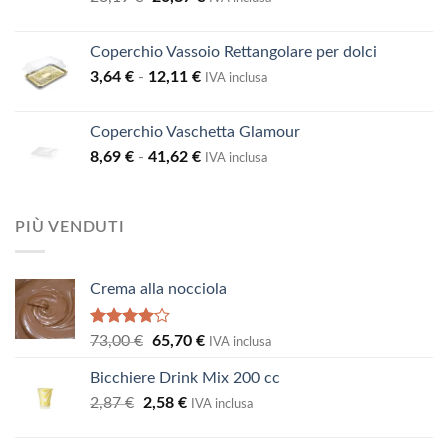
prezzo
prezzo
originale
attuale
Coperchio Vassoio Rettangolare per dolci
era:
è:
Fascia
3,64
€
-
12,11
€
23,19 €.
20,87 €.
IVA inclusa
di
prezzo:
Coperchio Vaschetta Glamour
da
Fascia
8,69
€
-
41,62
€
3,64 €
IVA inclusa
di
a
prezzo:
12,11 €
da
PIÙ VENDUTI
8,69 €
a
41,62 €
Crema alla nocciola
Valutato
Il
Il
73,00
€
65,70
€
IVA inclusa
4.00
su
prezzo
prezzo
5
Bicchiere Drink Mix 200 cc
originale
attuale
Il
Il
2,87
€
2,58
era:
€
è:
IVA inclusa
prezzo
prezzo
73,00 €.
65,70 €.
originale
attuale