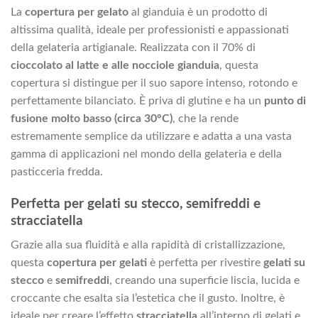
La
copertura per gelato
al gianduia è un prodotto di
altissima qualità, ideale per professionisti e appassionati
della gelateria artigianale. Realizzata con il 70% di
cioccolato al latte e alle nocciole gianduia
, questa
copertura si distingue per il suo sapore intenso, rotondo e
perfettamente bilanciato. È priva di glutine e ha un
punto di
fusione molto basso (circa 30°C)
, che la rende
estremamente semplice da utilizzare e adatta a una vasta
gamma di applicazioni nel mondo della gelateria e della
pasticceria fredda.
Perfetta per gelati su stecco, semifreddi e
stracciatella
Grazie alla sua fluidità e alla rapidità di cristallizzazione,
questa
copertura per gelati
è perfetta per rivestire
gelati su
stecco
e
semifreddi
, creando una superficie liscia, lucida e
croccante che esalta sia l’estetica che il gusto. Inoltre, è
ideale per creare l’effetto
stracciatella
all’interno di gelati e