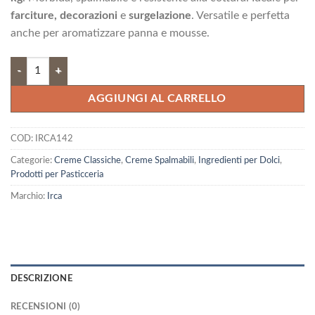
era:
è:
farciture, decorazioni
e
surgelazione
. Versatile e perfetta
51,56 €.
46,40 €.
anche per aromatizzare panna e mousse.
Crema Pasticcera alla Vaniglia quantità
AGGIUNGI AL CARRELLO
COD:
IRCA142
Categorie:
Creme Classiche
,
Creme Spalmabili
,
Ingredienti per Dolci
,
Prodotti per Pasticceria
Marchio:
Irca
DESCRIZIONE
RECENSIONI (0)