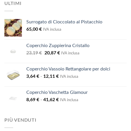
ULTIMI
Surrogato di Cioccolato al Pistacchio
65,00
€
IVA inclusa
Coperchio Zuppierina Cristallo
Il
Il
23,19
€
20,87
€
IVA inclusa
prezzo
prezzo
originale
attuale
Coperchio Vassoio Rettangolare per dolci
era:
è:
Fascia
3,64
€
-
12,11
€
23,19 €.
20,87 €.
IVA inclusa
di
prezzo:
Coperchio Vaschetta Glamour
da
Fascia
8,69
€
-
41,62
€
3,64 €
IVA inclusa
di
a
prezzo:
12,11 €
da
PIÙ VENDUTI
8,69 €
a