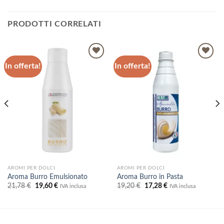
PRODOTTI CORRELATI
In offerta!
In offerta!
Aggiungi
Aggiungi
alla lista
alla lista
dei
dei
desideri
desideri
AROMI PER DOLCI
AROMI PER DOLCI
Aroma Burro Emulsionato
Aroma Burro in Pasta
Il
Il
Il
Il
21,78
€
19,60
€
19,20
€
17,28
€
IVA inclusa
IVA inclusa
prezzo
prezzo
prezzo
prezzo
originale
attuale
originale
attuale
era:
è:
era:
è:
21,78 €.
19,60 €.
19,20 €.
17,28 €.