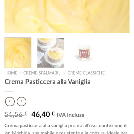
HOME
/
CREME SPALMABILI
/
CREME CLASSICHE
Crema Pasticcera alla Vaniglia
Il
Il
51,56
€
46,40
€
IVA inclusa
prezzo
prezzo
Crema pasticcera alla vaniglia
pronta all’uso,
confezione 6
originale
attuale
kg
. Morbida, spalmabile e resistente alla cottura. Ideale per