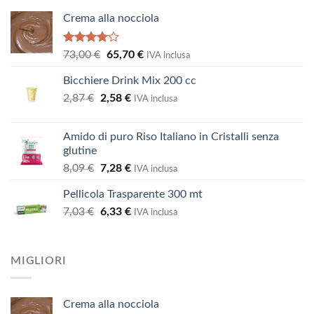
41,62 €
Crema alla nocciola
Valutato
Il
Il
73,00
€
65,70
€
IVA inclusa
4.00
su
prezzo
prezzo
5
Bicchiere Drink Mix 200 cc
originale
attuale
Il
Il
2,87
€
2,58
era:
€
è:
IVA inclusa
prezzo
prezzo
73,00 €.
65,70 €.
originale
attuale
Amido di puro Riso Italiano in Cristalli senza
era:
è:
glutine
2,87 €.
2,58 €.
Il
Il
8,09
€
7,28
€
IVA inclusa
prezzo
prezzo
Pellicola Trasparente 300 mt
originale
attuale
Il
Il
7,03
€
era:
6,33
€
è:
IVA inclusa
prezzo
prezzo
8,09 €.
7,28 €.
originale
attuale
era:
è:
MIGLIORI
7,03 €.
6,33 €.
Crema alla nocciola