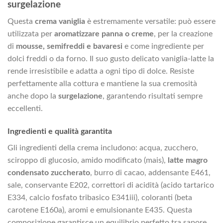
surgelazione
Questa
crema vaniglia
è estremamente versatile: può essere
utilizzata per
aromatizzare panna o creme
, per la creazione
di
mousse, semifreddi e bavaresi
e come ingrediente per
dolci freddi o da forno. Il suo gusto delicato vaniglia-latte la
rende irresistibile e adatta a ogni tipo di dolce. Resiste
perfettamente alla cottura e mantiene la sua cremosità
anche dopo la
surgelazione
, garantendo risultati sempre
eccellenti.
Ingredienti e qualità garantita
Gli ingredienti della crema includono: acqua, zucchero,
sciroppo di glucosio, amido modificato (mais),
latte magro
condensato zuccherato
, burro di cacao, addensante E461,
sale, conservante E202, correttori di acidità (acido tartarico
E334, calcio fosfato tribasico E341iii), coloranti (beta
carotene E160a), aromi e emulsionante E435. Questa
composizione garantisce un equilibrio perfetto tra sapore,