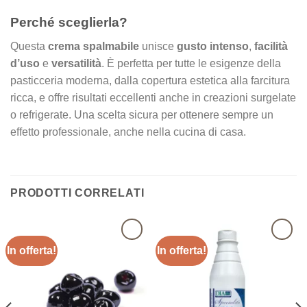
Perché sceglierla?
Questa
crema spalmabile
unisce
gusto intenso
,
facilità
d’uso
e
versatilità
. È perfetta per tutte le esigenze della
pasticceria moderna, dalla copertura estetica alla farcitura
ricca, e offre risultati eccellenti anche in creazioni surgelate
o refrigerate. Una scelta sicura per ottenere sempre un
effetto professionale, anche nella cucina di casa.
PRODOTTI CORRELATI
In offerta!
In offerta!
Aggiungi
Aggiungi
alla lista
alla lista
dei
dei
desideri
desideri