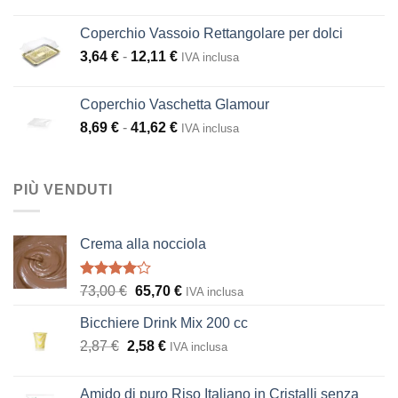
prezzo
prezzo
originale
attuale
Coperchio Vassoio Rettangolare per dolci
era:
è:
Fascia
3,64
€
-
12,11
€
IVA inclusa
23,19 €.
20,87 €.
di
prezzo:
Coperchio Vaschetta Glamour
da
Fascia
8,69
€
-
41,62
€
IVA inclusa
3,64 €
di
a
prezzo:
12,11 €
da
PIÙ VENDUTI
8,69 €
a
41,62 €
Crema alla nocciola
Valutato
Il
Il
73,00
€
65,70
€
IVA inclusa
4.00
su
prezzo
prezzo
5
Bicchiere Drink Mix 200 cc
originale
attuale
Il
Il
2,87
€
2,58
era:
€
è:
IVA inclusa
prezzo
prezzo
73,00 €.
65,70 €.
originale
attuale
Amido di puro Riso Italiano in Cristalli senza