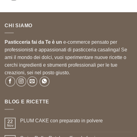
prezzo
prezzo
originale
attuale
era:
è:
33,56 €.
30,21 €.
CHI SIAMO
Pasticceria fai da Te è un
e-commerce pensato per
professionisti e appassionati di pasticceria casalinga! Se
ami il mondo dei dolci, vuoi sperimentare nuove ricette o
cerchi ingredienti e strumenti professionali per le tue
creazioni, sei nel posto giusto.
BLOG E RICETTE
PLUM CAKE con preparato in polvere
22
Nov