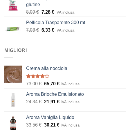
era:
è:
glutine
2,87 €.
2,58 €.
Il
Il
8,09
€
7,28
€
IVA inclusa
prezzo
prezzo
Pellicola Trasparente 300 mt
originale
attuale
Il
Il
7,03
€
era:
6,33
€
è:
IVA inclusa
prezzo
prezzo
8,09 €.
7,28 €.
originale
attuale
era:
è:
MIGLIORI
7,03 €.
6,33 €.
Crema alla nocciola
Valutato
Il
Il
73,00
€
65,70
€
IVA inclusa
4.00
su
prezzo
prezzo
5
Aroma Brioche Emulsionato
originale
attuale
Il
Il
24,34
€
era:
21,91
€
è:
IVA inclusa
prezzo
prezzo
73,00 €.
65,70 €.
originale
attuale
Aroma Vaniglia Liquido
era:
è:
Il
Il
33,56
€
30,21
€
IVA inclusa
24,34 €.
21,91 €.