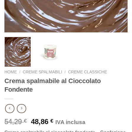
HOME
/
CREME SPALMABILI
/
CREME CLASSICHE
Crema spalmabile al Cioccolato
Fondente
Il
Il
54,29
48,86
€
€
IVA inclusa
prezzo
prezzo