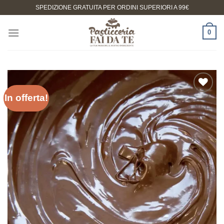
Salta
SPEDIZIONE GRATUITA PER ORDINI SUPERIORI A 99€
ai
contenuti
0
In offerta!
Aggiungi
alla lista
dei
desideri