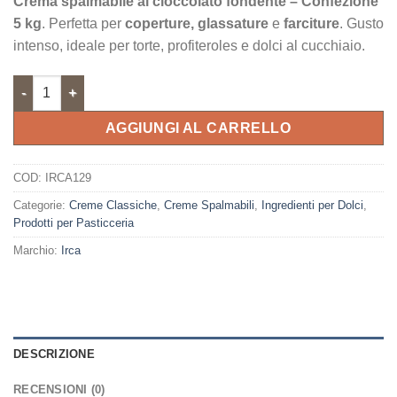
Crema spalmabile al cioccolato fondente – Confezione
originale
attuale
5 kg
. Perfetta per
coperture, glassature
e
farciture
. Gusto
era:
è:
intenso, ideale per torte, profiteroles e dolci al cucchiaio.
54,29 €.
48,86 €.
Crema spalmabile al Cioccolato Fondente quantità
AGGIUNGI AL CARRELLO
COD:
IRCA129
Categorie:
Creme Classiche
,
Creme Spalmabili
,
Ingredienti per Dolci
,
Prodotti per Pasticceria
Marchio:
Irca
DESCRIZIONE
RECENSIONI (0)