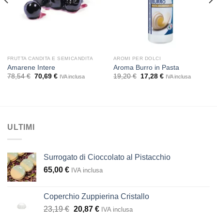
FRUTTA CANDITA E SEMICANDITA
AROMI PER DOLCI
Amarene Intere
Aroma Burro in Pasta
Il
Il
Il
Il
78,54
€
70,69
€
19,20
€
17,28
€
IVA inclusa
IVA inclusa
prezzo
prezzo
prezzo
prezzo
originale
attuale
originale
attuale
era:
è:
era:
è:
78,54 €.
70,69 €.
19,20 €.
17,28 €.
ULTIMI
Surrogato di Cioccolato al Pistacchio
65,00
€
IVA inclusa
Coperchio Zuppierina Cristallo
Il
Il
23,19
€
20,87
€
IVA inclusa