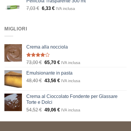
Pellicola Trasparente 300 mt
originale
attuale
Il
Il
7,03
€
era:
6,33
€
è:
IVA inclusa
prezzo
prezzo
8,09 €.
7,28 €.
originale
attuale
era:
è:
MIGLIORI
7,03 €.
6,33 €.
Crema alla nocciola
Valutato
Il
Il
73,00
€
65,70
€
IVA inclusa
4.00
su
prezzo
prezzo
5
Emulsionante in pasta
originale
attuale
Il
Il
48,40
€
era:
43,56
€
è:
IVA inclusa
prezzo
prezzo
73,00 €.
65,70 €.
originale
attuale
Crema al Cioccolato Fondente per Glassare
era:
è:
Torte e Dolci
48,40 €.
43,56 €.
Il
Il
54,52
€
49,06
€
IVA inclusa
prezzo
prezzo
originale
attuale
era:
è: