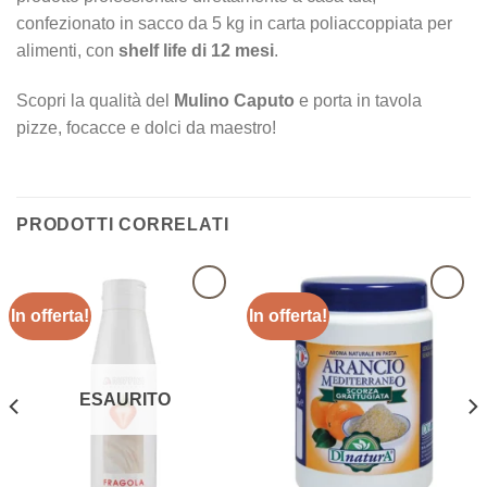
confezionato in sacco da 5 kg in carta poliaccoppiata per
alimenti, con
shelf life di 12 mesi
.
Scopri la qualità del
Mulino Caputo
e porta in tavola
pizze, focacce e dolci da maestro!
PRODOTTI CORRELATI
In offerta!
In offerta!
Aggiungi
Aggiungi
alla lista
alla lista
dei
dei
desideri
desideri
ESAURITO