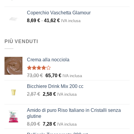
di
prezzo:
Coperchio Vaschetta Glamour
da
Fascia
8,69
€
-
41,62
€
IVA inclusa
3,64 €
di
a
prezzo:
12,11 €
da
PIÙ VENDUTI
8,69 €
a
41,62 €
Crema alla nocciola
Valutato
Il
Il
73,00
€
65,70
€
IVA inclusa
4.00
su
prezzo
prezzo
5
Bicchiere Drink Mix 200 cc
originale
attuale
Il
Il
2,87
€
2,58
era:
€
è:
IVA inclusa
prezzo
prezzo
73,00 €.
65,70 €.
originale
attuale
Amido di puro Riso Italiano in Cristalli senza
era:
è:
glutine
2,87 €.
2,58 €.
Il
Il
8,09
€
7,28
€
IVA inclusa
prezzo
prezzo