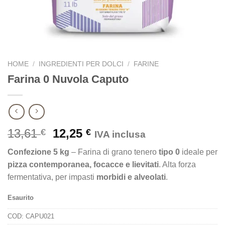
HOME
/
INGREDIENTI PER DOLCI
/
FARINE
Farina 0 Nuvola Caputo
Il
Il
13,61
12,25
€
€
IVA inclusa
prezzo
prezzo
Confezione 5 kg
– Farina di grano tenero
tipo 0
ideale per
originale
attuale
pizza contemporanea, focacce e lievitati
. Alta forza
era:
è:
fermentativa, per impasti
morbidi e alveolati
.
13,61 €.
12,25 €.
Esaurito
COD:
CAPU021