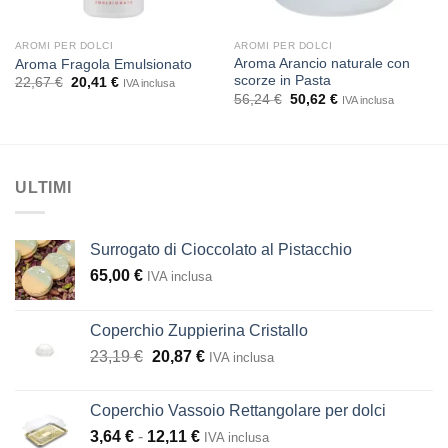
AROMI PER DOLCI
AROMI PER DOLCI
Aroma Arancio naturale con
Aroma Fragola Emulsionato
scorze in Pasta
Il
Il
22,67
€
20,41
€
IVA inclusa
prezzo
prezzo
Il
Il
56,24
€
50,62
€
IVA inclusa
originale
attuale
prezzo
prezzo
era:
è:
originale
attuale
22,67 €.
20,41 €.
era:
è:
56,24 €.
50,62 €.
ULTIMI
Surrogato di Cioccolato al Pistacchio
65,00
€
IVA inclusa
Coperchio Zuppierina Cristallo
Il
Il
23,19
€
20,87
€
IVA inclusa
prezzo
prezzo
originale
attuale
Coperchio Vassoio Rettangolare per dolci
era:
è:
Fascia
3,64
€
-
12,11
€
IVA inclusa
23,19 €.
20,87 €.