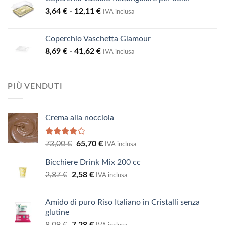
era:
è:
Fascia
3,64
€
-
12,11
€
23,19 €.
20,87 €.
IVA inclusa
di
prezzo:
Coperchio Vaschetta Glamour
da
Fascia
8,69
€
-
41,62
€
3,64 €
IVA inclusa
di
a
prezzo:
12,11 €
da
PIÙ VENDUTI
8,69 €
a
41,62 €
Crema alla nocciola
Valutato
Il
Il
73,00
€
65,70
€
IVA inclusa
4.00
su
prezzo
prezzo
5
Bicchiere Drink Mix 200 cc
originale
attuale
Il
Il
2,87
€
2,58
era:
€
è:
IVA inclusa
prezzo
prezzo
73,00 €.
65,70 €.
originale
attuale
Amido di puro Riso Italiano in Cristalli senza
era:
è:
glutine
2,87 €.
2,58 €.
Il
Il