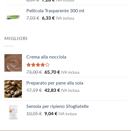
8,09
€
7,28
€
IVA inclusa
prezzo
prezzo
Pellicola Trasparente 300 mt
originale
attuale
Il
Il
7,03
€
era:
6,33
€
è:
IVA inclusa
prezzo
prezzo
8,09 €.
7,28 €.
originale
attuale
era:
è:
MIGLIORI
7,03 €.
6,33 €.
Crema alla nocciola
Valutato
Il
Il
73,00
€
65,70
€
IVA inclusa
4.00
su
prezzo
prezzo
5
Preparato per pane alla soia
originale
attuale
Il
Il
47,59
€
era:
42,83
€
è:
IVA inclusa
prezzo
prezzo
73,00 €.
65,70 €.
originale
attuale
Semola per ripieno Sfogliatelle
era:
è:
Il
Il
10,05
€
9,04
€
47,59 €.
IVA inclusa
42,83 €.
prezzo
prezzo
originale
attuale