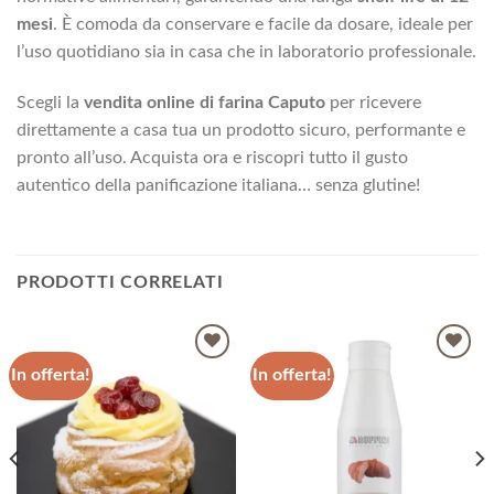
mesi
. È comoda da conservare e facile da dosare, ideale per
l’uso quotidiano sia in casa che in laboratorio professionale.
Scegli la
vendita online di farina Caputo
per ricevere
direttamente a casa tua un prodotto sicuro, performante e
pronto all’uso. Acquista ora e riscopri tutto il gusto
autentico della panificazione italiana… senza glutine!
PRODOTTI CORRELATI
In offerta!
In offerta!
Aggiungi
Aggiungi
alla lista
alla lista
dei
dei
desideri
desideri