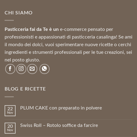
era:
è:
10,05 €.
9,04 €.
CHI SIAMO
Pasticceria fai da Te è un
e-commerce pensato per
professionisti e appassionati di pasticceria casalinga! Se ami
il mondo dei dolci, vuoi sperimentare nuove ricette o cerchi
ingredienti e strumenti professionali per le tue creazioni, sei
nel posto giusto.
BLOG E RICETTE
PLUM CAKE con preparato in polvere
22
Nov
Swiss Roll – Rotolo soffice da farcire
20
Nov