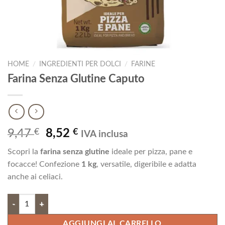
HOME
/
INGREDIENTI PER DOLCI
/
FARINE
Farina Senza Glutine Caputo
Il
Il
9,47
€
8,52
€
IVA inclusa
prezzo
prezzo
Scopri la
farina senza glutine
ideale per pizza, pane e
originale
attuale
focacce! Confezione
1 kg
, versatile, digeribile e adatta
era:
è:
anche ai celiaci.
9,47 €.
8,52 €.
Farina Senza Glutine Caputo quantità
AGGIUNGI AL CARRELLO