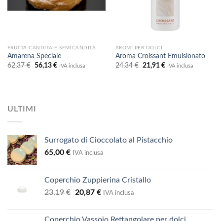
FRUTTA CANDITA E SEMICANDITA
AROMI PER DOLCI
Amarena Speciale
Aroma Croissant Emulsionato
Il
Il
Il
Il
62,37
€
56,13
€
24,34
€
21,91
€
IVA inclusa
IVA inclusa
prezzo
prezzo
prezzo
prezzo
originale
attuale
originale
attuale
era:
è:
era:
è:
62,37 €.
56,13 €.
24,34 €.
21,91 €.
ULTIMI
Surrogato di Cioccolato al Pistacchio
65,00
€
IVA inclusa
Coperchio Zuppierina Cristallo
Il
Il
23,19
€
20,87
€
IVA inclusa
prezzo
prezzo
originale
attuale
Coperchio Vassoio Rettangolare per dolci