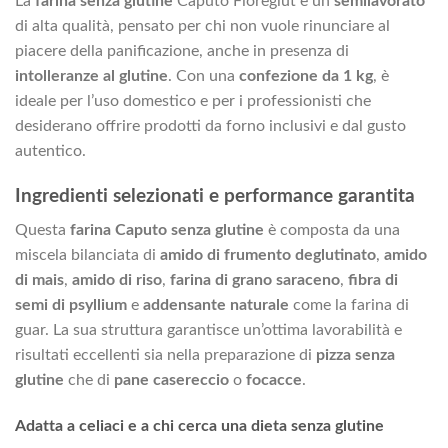
La
farina senza glutine
Caputo Fioreglut è un
semilavorato
di alta qualità, pensato per chi non vuole rinunciare al
piacere della panificazione, anche in presenza di
intolleranze al glutine
. Con una
confezione da 1 kg
, è
ideale per l’uso domestico e per i professionisti che
desiderano offrire prodotti da forno inclusivi e dal gusto
autentico.
Ingredienti selezionati e performance garantita
Questa
farina Caputo senza glutine
è composta da una
miscela bilanciata di
amido di frumento deglutinato
,
amido
di mais
,
amido di riso
,
farina di grano saraceno
,
fibra di
semi di psyllium
e
addensante naturale
come la farina di
guar. La sua struttura garantisce un’ottima lavorabilità e
risultati eccellenti sia nella preparazione di
pizza senza
glutine
che di
pane casereccio
o
focacce
.
Adatta a celiaci e a chi cerca una dieta senza glutine