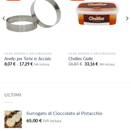
dei
dei
desideri
desideri
CAKE DESIGN E DECORAZIONI
CAKE DESIGN E DECORAZIONI
Anello per Torte in Acciaio
Chellies Gialle
Fascia
Il
Il
8,07
€
-
17,29
€
36,84
€
33,16
€
IVA inclusa
IVA inclusa
di
prezzo
prezzo
prezzo:
originale
attuale
da
era:
è:
8,07 €
36,84 €.
33,16 €.
a
17,29 €
ULTIMI
Surrogato di Cioccolato al Pistacchio
65,00
€
IVA inclusa