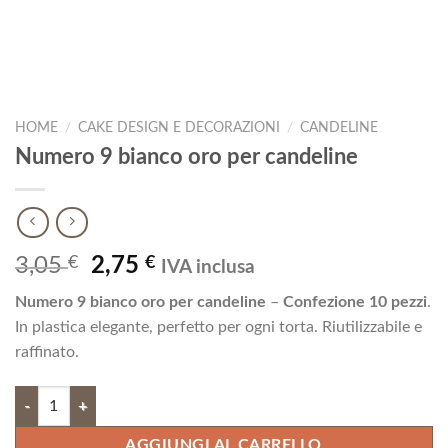
HOME
/
CAKE DESIGN E DECORAZIONI
/
CANDELINE
Numero 9 bianco oro per candeline
Il
Il
3,05
€
2,75
€
IVA inclusa
prezzo
prezzo
Numero 9 bianco oro per candeline
–
Confezione 10 pezzi
.
originale
attuale
In plastica elegante, perfetto per ogni torta. Riutilizzabile e
era:
è:
raffinato.
3,05 €.
2,75 €.
Numero 9 bianco oro per candeline quantità
AGGIUNGI AL CARRELLO