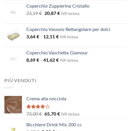
Coperchio Zuppierina Cristallo
Il
Il
23,19
€
20,87
€
IVA inclusa
prezzo
prezzo
originale
attuale
Coperchio Vassoio Rettangolare per dolci
era:
è:
Fascia
3,64
€
-
12,11
€
23,19 €.
20,87 €.
IVA inclusa
di
prezzo:
Coperchio Vaschetta Glamour
da
Fascia
8,69
€
-
41,62
€
3,64 €
IVA inclusa
di
a
prezzo:
12,11 €
da
PIÙ VENDUTI
8,69 €
a
41,62 €
Crema alla nocciola
Valutato
Il
Il
73,00
€
65,70
€
IVA inclusa
4.00
su
prezzo
prezzo
5
Bicchiere Drink Mix 200 cc
originale
attuale