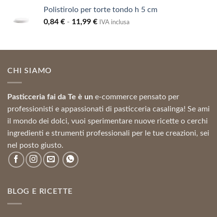
prezzo:
Polistirolo per torte tondo h 5 cm
da
Fascia
0,84
€
-
11,99
€
5,95 €
IVA inclusa
di
a
prezzo:
16,00 €
da
0,84 €
CHI SIAMO
a
11,99 €
Pasticceria fai da Te è un
e-commerce pensato per
professionisti e appassionati di pasticceria casalinga! Se ami
il mondo dei dolci, vuoi sperimentare nuove ricette o cerchi
ingredienti e strumenti professionali per le tue creazioni, sei
nel posto giusto.
BLOG E RICETTE