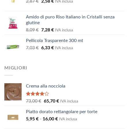
Il
Il
2,87
€
2,58
era:
€
è:
IVA inclusa
prezzo
prezzo
73,00 €.
65,70 €.
originale
attuale
Amido di puro Riso Italiano in Cristalli senza
era:
è:
glutine
2,87 €.
2,58 €.
Il
Il
8,09
€
7,28
€
IVA inclusa
prezzo
prezzo
Pellicola Trasparente 300 mt
originale
attuale
Il
Il
7,03
€
era:
6,33
€
è:
IVA inclusa
prezzo
prezzo
8,09 €.
7,28 €.
originale
attuale
era:
è:
MIGLIORI
7,03 €.
6,33 €.
Crema alla nocciola
Valutato
Il
Il
73,00
€
65,70
€
IVA inclusa
4.00
su
prezzo
prezzo
5
Piatto dorato rettangolare per torte
originale
attuale
Fascia
5,95
€
-
16,00
era:
€
è:
IVA inclusa
di
73,00 €.
65,70 €.