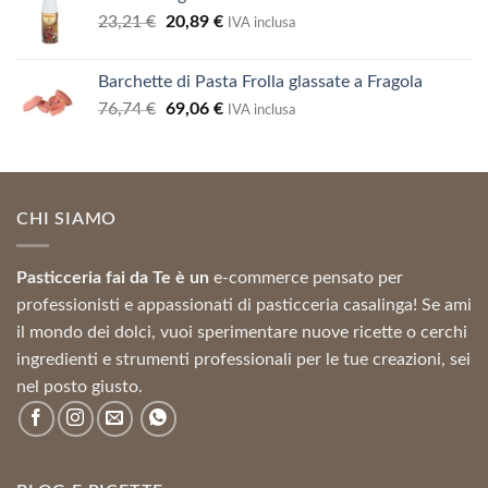
Il
Il
23,21
€
era:
20,89
€
è:
IVA inclusa
prezzo
prezzo
73,00 €.
65,70 €.
originale
attuale
Barchette di Pasta Frolla glassate a Fragola
era:
è:
Il
Il
76,74
€
69,06
€
23,21 €.
20,89 €.
IVA inclusa
prezzo
prezzo
originale
attuale
era:
è:
76,74 €.
69,06 €.
CHI SIAMO
Pasticceria fai da Te è un
e-commerce pensato per
professionisti e appassionati di pasticceria casalinga! Se ami
il mondo dei dolci, vuoi sperimentare nuove ricette o cerchi
ingredienti e strumenti professionali per le tue creazioni, sei
nel posto giusto.