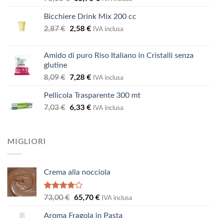
4.00
su
prezzo
prezzo
5
Bicchiere Drink Mix 200 cc
originale
attuale
Il
Il
2,87
€
2,58
era:
€
è:
IVA inclusa
prezzo
prezzo
73,00 €.
65,70 €.
originale
attuale
Amido di puro Riso Italiano in Cristalli senza
era:
è:
glutine
2,87 €.
2,58 €.
Il
Il
8,09
€
7,28
€
IVA inclusa
prezzo
prezzo
Pellicola Trasparente 300 mt
originale
attuale
Il
Il
7,03
€
era:
6,33
€
è:
IVA inclusa
prezzo
prezzo
8,09 €.
7,28 €.
originale
attuale
era:
è:
MIGLIORI
7,03 €.
6,33 €.
Crema alla nocciola
Valutato
Il
Il
73,00
€
65,70
€
IVA inclusa
4.00
su
prezzo
prezzo
5
Aroma Fragola in Pasta
originale
attuale