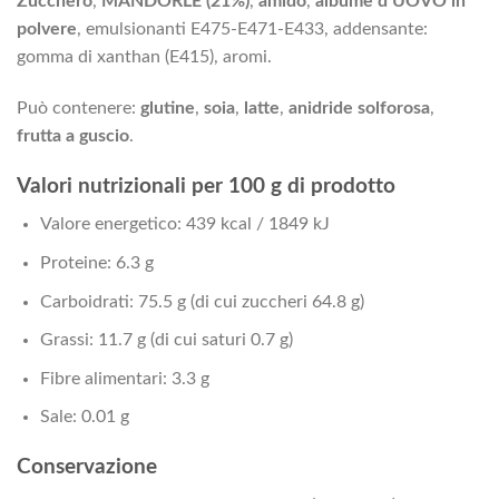
Zucchero
,
MANDORLE (21%)
,
amido
,
albume d’UOVO in
polvere
, emulsionanti E475-E471-E433, addensante:
gomma di xanthan (E415), aromi.
Può contenere:
glutine
,
soia
,
latte
,
anidride solforosa
,
frutta a guscio
.
Valori nutrizionali per 100 g di prodotto
Valore energetico: 439 kcal / 1849 kJ
Proteine: 6.3 g
Carboidrati: 75.5 g (di cui zuccheri 64.8 g)
Grassi: 11.7 g (di cui saturi 0.7 g)
Fibre alimentari: 3.3 g
Sale: 0.01 g
Conservazione