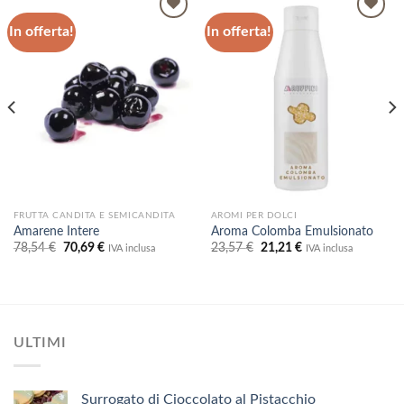
In offerta!
In offerta!
Aggiungi
Aggiungi
alla lista
alla lista
dei
dei
desideri
desideri
FRUTTA CANDITA E SEMICANDITA
AROMI PER DOLCI
Amarene Intere
Aroma Colomba Emulsionato
Il
Il
Il
Il
78,54
€
70,69
€
23,57
€
21,21
€
IVA inclusa
IVA inclusa
prezzo
prezzo
prezzo
prezzo
originale
attuale
originale
attuale
era:
è:
era:
è:
78,54 €.
70,69 €.
23,57 €.
21,21 €.
ULTIMI
Surrogato di Cioccolato al Pistacchio