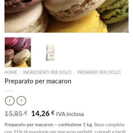
HOME
/
INGREDIENTI PER DOLCI
/
PREPARATI PER DOLCI
Preparato per macaron
Il
Il
15,85
€
14,26
€
IVA inclusa
prezzo
prezzo
Preparato per macaron
– confezione 1 kg
. Base completa
originale
attuale
con 21% di mandorle per macaron perfetti, colorati e facili