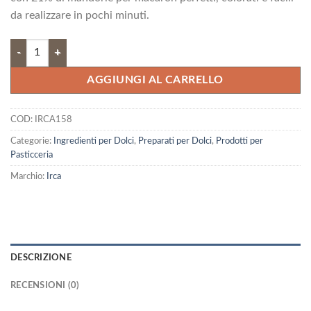
era:
è:
da realizzare in pochi minuti.
15,85 €.
14,26 €.
Preparato per macaron quantità
AGGIUNGI AL CARRELLO
COD:
IRCA158
Categorie:
Ingredienti per Dolci
,
Preparati per Dolci
,
Prodotti per
Pasticceria
Marchio:
Irca
DESCRIZIONE
RECENSIONI (0)