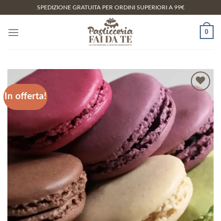
Salta
SPEDIZIONE GRATUITA PER ORDINI SUPERIORI A 99€
ai
contenuti
0
In offerta!
Aggiungi
alla lista
dei
desideri