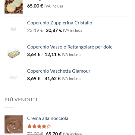
65,00
€
IVA inclusa
Coperchio Zuppierina Cristallo
Il
Il
23,19
€
20,87
€
IVA inclusa
prezzo
prezzo
originale
attuale
Coperchio Vassoio Rettangolare per dolci
era:
è:
Fascia
3,64
€
-
12,11
€
23,19 €.
20,87 €.
IVA inclusa
di
prezzo:
Coperchio Vaschetta Glamour
da
Fascia
8,69
€
-
41,62
€
3,64 €
IVA inclusa
di
a
prezzo:
12,11 €
da
PIÙ VENDUTI
8,69 €
a
41,62 €
Crema alla nocciola
Valutato
Il
Il
73,00
€
65,70
€
IVA inclusa