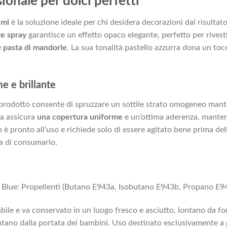
onale per dolci perfetti
 ml
è la soluzione ideale per chi desidera decorazioni dal risultat
te spray
garantisce un effetto opaco elegante, perfetto per rivest
e
pasta di mandorle
. La sua tonalità pastello azzurra dona un tocc
me e brillante
o prodotto consente di spruzzare un sottile strato omogeneo man
ta assicura
una copertura uniforme
e un’ottima aderenza, mantene
o è pronto all’uso e richiede solo di essere agitato bene prima dell
ma di consumarlo.
t Blue: Propellenti (Butano E943a, Isobutano E943b, Propano E94
ile e va conservato in un luogo fresco e asciutto, lontano da fon
tano dalla portata dei bambini. Uso destinato esclusivamente a p