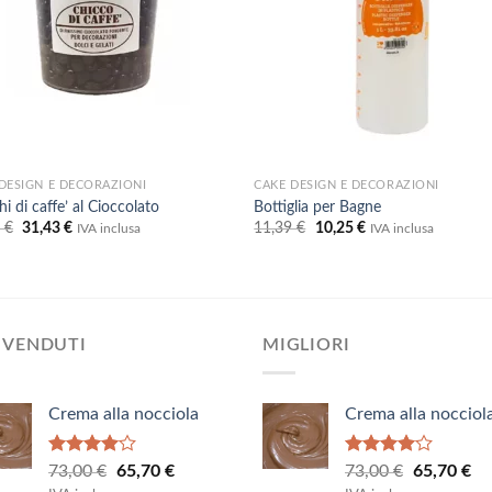
DESIGN E DECORAZIONI
CAKE DESIGN E DECORAZIONI
i di caffe’ al Cioccolato
Bottiglia per Bagne
Il
Il
Il
Il
3
€
31,43
€
11,39
€
10,25
€
IVA inclusa
IVA inclusa
prezzo
prezzo
prezzo
prezzo
originale
attuale
originale
attuale
era:
è:
era:
è:
34,93 €.
31,43 €.
11,39 €.
10,25 €.
 VENDUTI
MIGLIORI
Crema alla nocciola
Crema alla nocciol
Valutato
Valutato
Il
Il
Il
Il
73,00
€
65,70
€
73,00
€
65,70
€
4.00
su
4.00
su