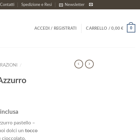
Contatti
Spedizione e Resi
Newsletter
0
ACCEDI / REGISTRATI
CARRELLO /
0,00
€
RAZIONI
/
Azzurro
inclusa
zzo
zurro pastello –
uale
uoi dolci un
tocco
u cioccolato,