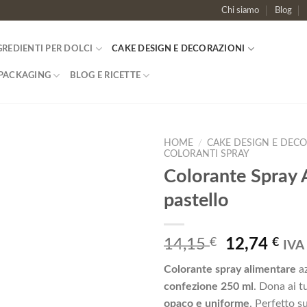
Chi siamo
Blog
GREDIENTI PER DOLCI
CAKE DESIGN E DECORAZIONI
PACKAGING
BLOG E RICETTE
HOME
/
CAKE DESIGN E DECO
COLORANTI SPRAY
Colorante Spray 
Aggiungi
alla lista
pastello
dei
desideri
Il
Il
14,15
€
12,74
€
IVA 
prezzo
pre
Colorante spray alimentare
az
originale
att
confezione 250 ml
. Dona ai t
era:
è:
opaco e uniforme
. Perfetto s