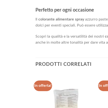
Perfetto per ogni occasione
Il
colorante alimentare spray
azzurro pastel
dolci per eventi speciali. Può essere utiliz
Scopri la qualità e la versatilità dei nostri
c
anche in molte altre tonalità per dare vita a
PRODOTTI CORRELATI
In offerta!
In off
Aggiungi
Aggiungi
alla lista
alla lista
dei
dei
desideri
desideri