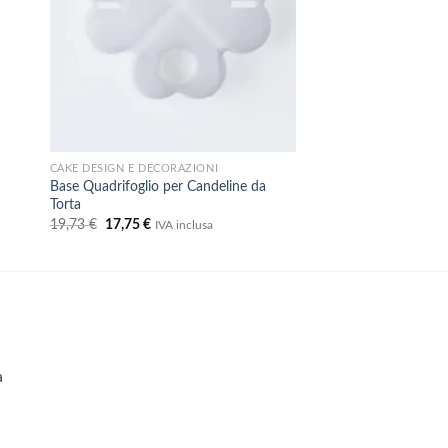
CAKE DESIGN E DECORAZIONI
Base Quadrifoglio per Candeline da
Torta
Il
Il
19,73
€
17,75
€
IVA inclusa
prezzo
prezzo
originale
attuale
era:
è:
19,73 €.
17,75 €.
a