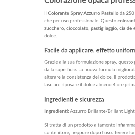
Colorazione opaca professi
Il
Colorante Spray Azzurro Pastello
da
250
che per uso professionale. Questo
coloran
zucchero
,
cioccolato
,
pastigliaggio
,
cialde
dolce.
Facile da applicare, effetto unifor
Grazie alla sua formulazione spray, quest
dalla superficie. La nuova formula migliora
alterare la consistenza del dolce. Il prodott
lasciare riposare il dolce almeno 4 ore pri
Ingredienti e sicurezza
Ingredienti:
Azzurro Brillante/Brillant Ligh
Si tratta di un prodotto altamente infiammab
contenitore, neppure dopo l’uso. Tenere lon