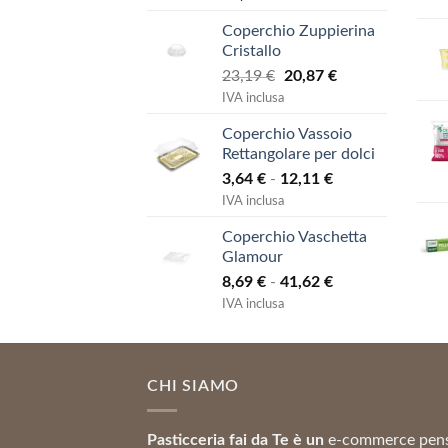
Coperchio Zuppierina
Cristallo
Il
Il
23,19
€
20,87
€
prezzo
prezzo
IVA inclusa
originale
attuale
Coperchio Vassoio
era:
è:
Rettangolare per dolci
23,19 €.
20,87 €.
Fascia
3,64
€
-
12,11
€
di
IVA inclusa
prezzo:
Coperchio Vaschetta
da
Glamour
3,64 €
Fascia
8,69
€
-
41,62
€
a
di
12,11 €
IVA inclusa
prezzo:
da
8,69 €
CHI SIAMO
a
41,62 €
Pasticceria fai da Te è un
e-commerce pen