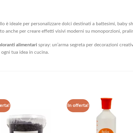
lo è ideale per personalizzare dolci destinati a battesimi, baby 
zato anche per creare effetti visivi moderni su monoporzioni, prali
oloranti alimentari
spray: un’arma segreta per decorazioni creativ
 ogni tua idea in cucina.
erta!
In offerta!
Aggiungi
Aggiu
alla lista
alla l
dei
dei
desideri
desid