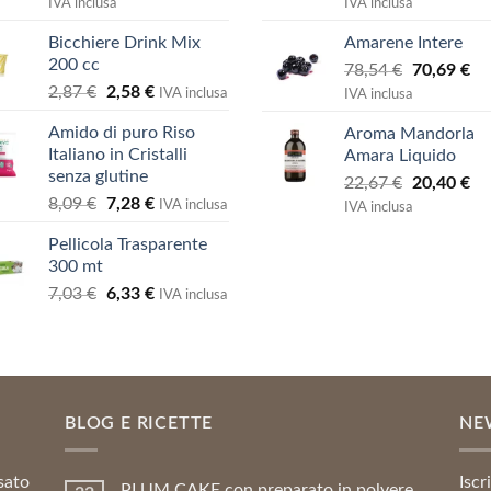
prezzo
prezzo
prezzo
pr
IVA inclusa
IVA inclusa
5
5
originale
attuale
originale
at
Bicchiere Drink Mix
Amarene Intere
era:
è:
era:
è:
200 cc
Il
Il
73,00 €.
65,70 €.
78,54
€
73,00 €.
70,69
€
65
Il
Il
2,87
€
2,58
€
prezzo
pr
IVA inclusa
IVA inclusa
prezzo
prezzo
originale
at
Amido di puro Riso
Aroma Mandorla
originale
attuale
era:
è:
Italiano in Cristalli
Amara Liquido
era:
è:
78,54 €.
70
senza glutine
Il
Il
2,87 €.
2,58 €.
22,67
€
20,40
€
Il
Il
8,09
€
7,28
€
prezzo
pr
IVA inclusa
IVA inclusa
prezzo
prezzo
originale
at
Pellicola Trasparente
originale
attuale
era:
è:
300 mt
era:
è:
22,67 €.
20
Il
Il
7,03
€
6,33
€
8,09 €.
7,28 €.
IVA inclusa
prezzo
prezzo
originale
attuale
era:
è:
7,03 €.
6,33 €.
BLOG E RICETTE
NE
sato
Iscr
PLUM CAKE con preparato in polvere