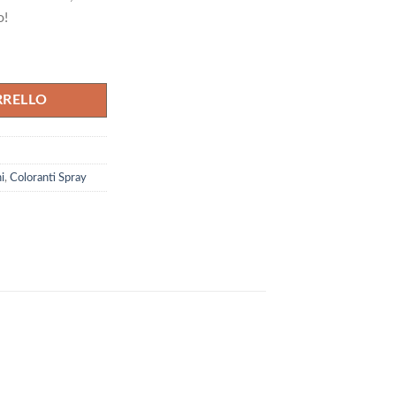
74 €.
o!
quantità
RRELLO
i
,
Coloranti Spray