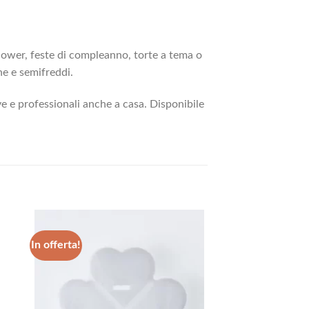
shower, feste di compleanno, torte a tema o
ne e semifreddi.
e e professionali anche a casa. Disponibile
In offerta!
ngi
Aggiungi
ista
alla lista
dei
eri
desideri