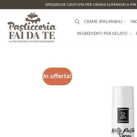
Salta
SPEDIZIONE GRATUITA PER ORDINI SUPERIORI A 99€
ai
contenuti
CREME SPALMABILI
IN
INGREDIENTI PER GELATO
In offerta!