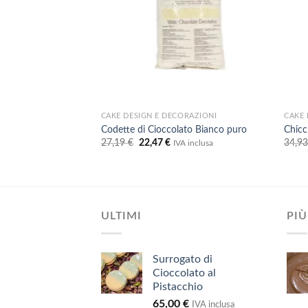
ORAZIONI
CAKE DESIGN E DECORAZIONI
CAKE 
Codette di Cioccolato Bianco puro
Chicch
Il
Il
27,19
€
22,47
€
34,9
A inclusa
IVA inclusa
ezzo
prezzo
prezzo
uale
originale
attuale
era:
è:
16 €.
27,19 €.
22,47 €.
ULTIMI
PIÙ
Surrogato di
Cioccolato al
Pistacchio
65,00
€
IVA inclusa