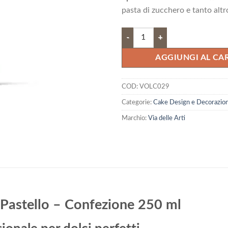
14,15 €.
12,
pasta di zucchero e tanto altr
Colorante Spray Azzurro pastello 
AGGIUNGI AL CA
COD:
VOLC029
Categorie:
Cake Design e Decorazion
Marchio:
Via delle Arti
 Pastello – Confezione 250 ml